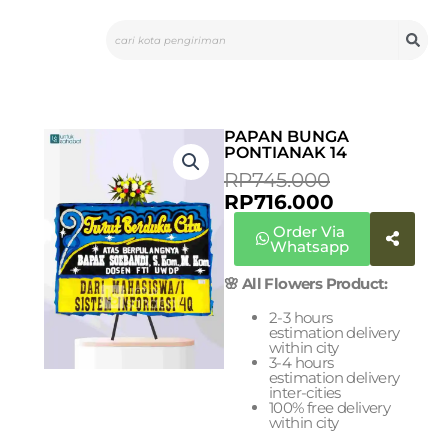
Skip
Search
to
content
PAPAN BUNGA
PONTIANAK 14
CURRENT
ORIGINAL
RP
745.000
PRICE
PRICE
RP
716.000
IS:
WAS:
Order Via
RP716.000.
RP745.000
Whatsapp
🌸 All Flowers Product:
2-3 hours
estimation delivery
within city
3-4 hours
estimation delivery
inter-cities
100% free delivery
within city