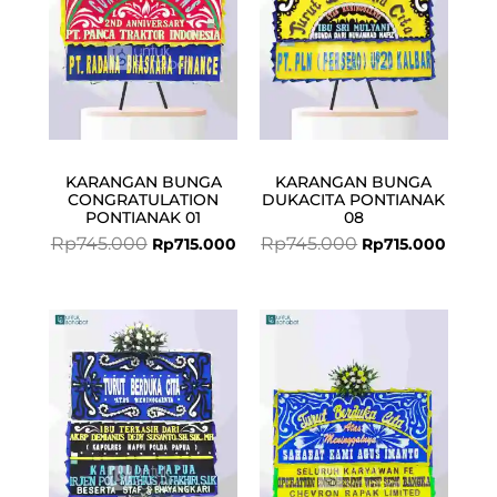
KARANGAN BUNGA
KARANGAN BUNGA
CONGRATULATION
DUKACITA PONTIANAK
PONTIANAK 01
08
Rp
745.000
Rp
745.000
Rp
715.000
Rp
715.000
Current
Original
Original
Curren
price
price
price
price
is:
was:
was:
is:
Rp927.000.
Rp949.000.
Rp745.000.
Rp715.