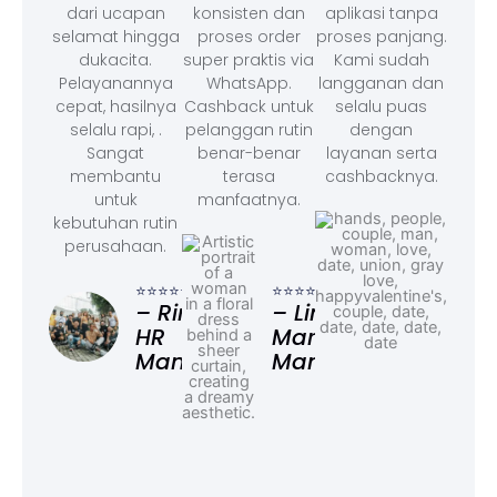
dari ucapan
konsisten dan
aplikasi tanpa
selamat hingga
proses order
proses panjang.
dukacita.
super praktis via
Kami sudah
Pelayanannya
WhatsApp.
langganan dan
cepat, hasilnya
Cashback untuk
selalu puas
selalu rapi, .
pelanggan rutin
dengan
Sangat
benar-benar
layanan serta
membantu
terasa
cashbacknya.
untuk
manfaatnya.
kebutuhan rutin
perusahaan.
⭐⭐⭐
– F
⭐⭐⭐⭐⭐
⭐⭐⭐⭐⭐
Ad
– Rina,
– Linda,
HR
Marketing
Manager
Manager