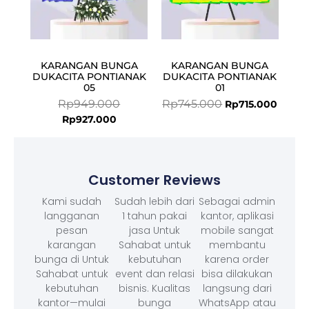
KARANGAN BUNGA
KARANGAN BUNGA
DUKACITA PONTIANAK
DUKACITA PONTIANAK
05
01
Rp
949.000
Rp
745.000
Rp
715.000
Rp
927.000
Customer Reviews
Kami sudah
Sudah lebih dari
Sebagai admin
langganan
1 tahun pakai
kantor, aplikasi
pesan
jasa Untuk
mobile sangat
karangan
Sahabat untuk
membantu
bunga di Untuk
kebutuhan
karena order
Sahabat untuk
event dan relasi
bisa dilakukan
kebutuhan
bisnis. Kualitas
langsung dari
kantor—mulai
bunga
WhatsApp atau