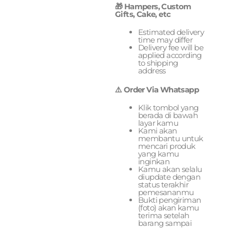
🎁 Hampers, Custom
Gifts, Cake, etc
Estimated delivery
time may differ
Delivery fee will be
applied according
to shipping
address
⚠️ Order Via Whatsapp
Klik tombol yang
berada di bawah
layar kamu
Kami akan
membantu untuk
mencari produk
yang kamu
inginkan
Kamu akan selalu
diupdate dengan
status terakhir
pemesananmu
Bukti pengiriman
(foto) akan kamu
terima setelah
barang sampai