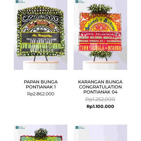
Current
Original
price
price
is:
was:
Rp1.100.000.
Rp1.252.000
PAPAN BUNGA
KARANGAN BUNGA
PONTIANAK 1
CONGRATULATION
PONTIANAK 04
Rp
2.862.000
Rp
1.252.000
Rp
1.100.000
Current
Original
Current
Original
price
price
price
price
is:
was:
is:
was: