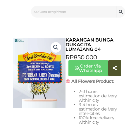
Skip
Search
to
content
KARANGAN BUNGA
DUKACITA
LUMAJANG 04
RP
850.000
Order Via
Whatsapp
All Flowers Product:
2-3 hours
estimation delivery
within city
3-4 hours
estimation delivery
inter-cities
100% free delivery
within city