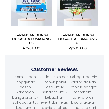
KARANGAN BUNGA
KARANGAN BUNGA
DUKACITA LUMAJANG
DUKACITA LUMAJANG
06
01
Rp
761.000
Rp
599.000
Customer Reviews
Kami sudah
Sudah lebih dari
Sebagai admin
langganan
1 tahun pakai
kantor, aplikasi
pesan
jasa Untuk
mobile sangat
karangan
Sahabat untuk
membantu
bunga di Untuk
kebutuhan
karena order
Sahabat untuk
event dan relasi
bisa dilakukan
kebutuhan
bisnis. Kualitas
langsung dari