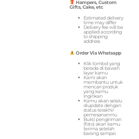
Hampers, Custom
Gifts, Cake, etc
Estimated delivery
time may differ
Delivery fee will be
applied according
to shipping
address
Order Via Whatsapp
Klik tombol yang
berada di bawah
layar kamu
Kami akan
membantu untuk
mencari produk
yang kamu
inginkan
Kamu akan selalu
diupdate dengan
status terakhir
pemesananmu
Bukti pengiriman
(foto) akan kamu
terima setelah
barang sampai