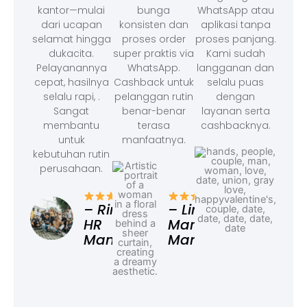
kantor—mulai
bunga
WhatsApp atau
dari ucapan
konsisten dan
aplikasi tanpa
selamat hingga
proses order
proses panjang.
dukacita.
super praktis via
Kami sudah
Pelayanannya
WhatsApp.
langganan dan
cepat, hasilnya
Cashback untuk
selalu puas
selalu rapi, .
pelanggan rutin
dengan
Sangat
benar-benar
layanan serta
membantu
terasa
cashbacknya.
untuk
manfaatnya.
kebutuhan rutin
perusahaan.
– F
Ad
– Rina,
– Linda,
HR
Marketing
Manager
Manager