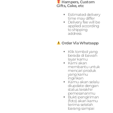
Hampers, Custom
Gifts, Cake, etc
Estimated delivery
time may differ
Delivery fee will be
applied according
to shipping
address
Order Via Whatsapp
Klik tombol yang
berada di bawah
layar kamu
Kami akan
membantu untuk
mencari produk
yang kamu
inginkan
Kamu akan selalu
diupdate dengan
status terakhir
pemesananmu
Bukti pengiriman
(foto) akan kamu
terima setelah
barang sampai