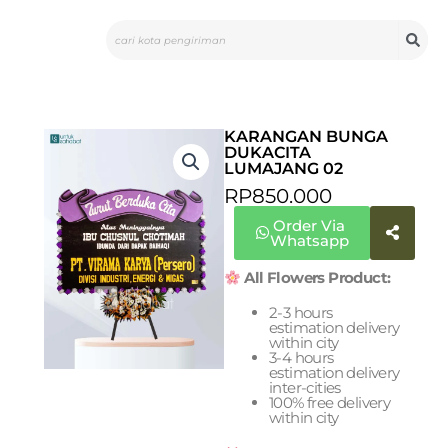
Skip
Search
to
content
KARANGAN BUNGA
DUKACITA
LUMAJANG 02
RP
850.000
Order Via
Whatsapp
All Flowers Product:
2-3 hours
estimation delivery
within city
3-4 hours
estimation delivery
inter-cities
100% free delivery
within city