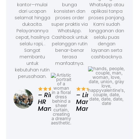
kantor—mulai
bunga
WhatsApp atau
dari ucapan
konsisten dan
aplikasi tanpa
selamat hingga
proses order
proses panjang.
dukacita.
super praktis via
Kami sudah
Pelayanannya
WhatsApp.
langganan dan
cepat, hasilnya
Cashback untuk
selalu puas
selalu rapi, .
pelanggan rutin
dengan
Sangat
benar-benar
layanan serta
membantu
terasa
cashbacknya.
untuk
manfaatnya.
kebutuhan rutin
perusahaan.
– F
Ad
– Rina,
– Linda,
HR
Marketing
Manager
Manager