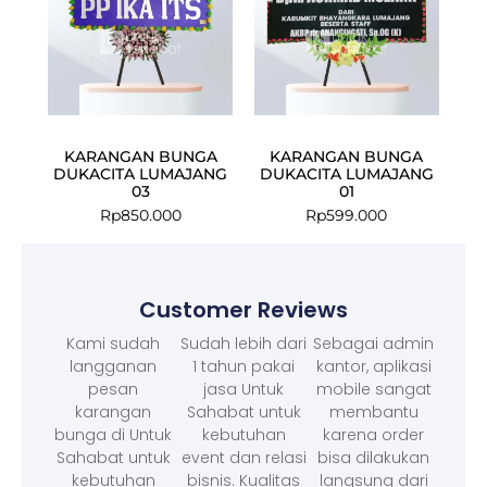
KARANGAN BUNGA
KARANGAN BUNGA
DUKACITA LUMAJANG
DUKACITA LUMAJANG
03
01
Rp
850.000
Rp
599.000
Customer Reviews
Kami sudah
Sudah lebih dari
Sebagai admin
langganan
1 tahun pakai
kantor, aplikasi
pesan
jasa Untuk
mobile sangat
karangan
Sahabat untuk
membantu
bunga di Untuk
kebutuhan
karena order
Sahabat untuk
event dan relasi
bisa dilakukan
kebutuhan
bisnis. Kualitas
langsung dari