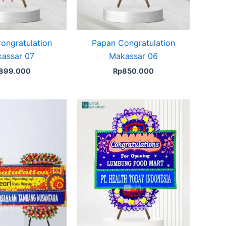
ongratulation
Papan Congratulation
assar 07
Makassar 06
899.000
Rp
850.000
Original
Current
price
price
was:
is:
Rp3.900.000.
Rp3.650.000.