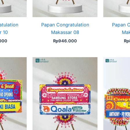
tulation
Papan Congratulation
Papan C
r 10
Makassar 08
Mak
.000
Rp
946.000
Rp