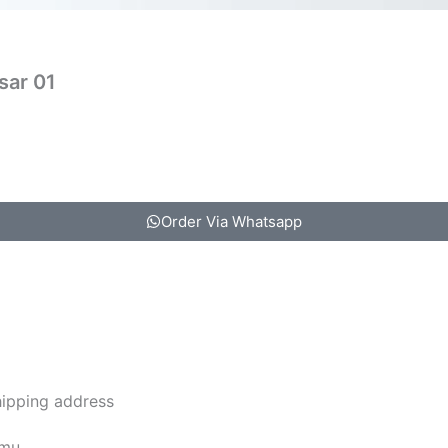
sar 01
Order Via Whatsapp
hipping address
amu