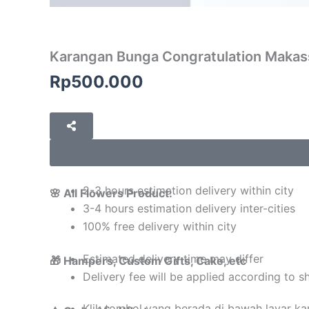
Karangan Bunga Congratulation Makas
Rp
500.000
2-3 hours estimation delivery within city
🌸 All Flowers Product:
3-4 hours estimation delivery inter-cities
100% free delivery within city
Estimated delivery time may differ
🎁 Hampers, Custom Gifts, Cake, etc
Delivery fee will be applied according to s
Klik tombol yang berada di bawah layar k