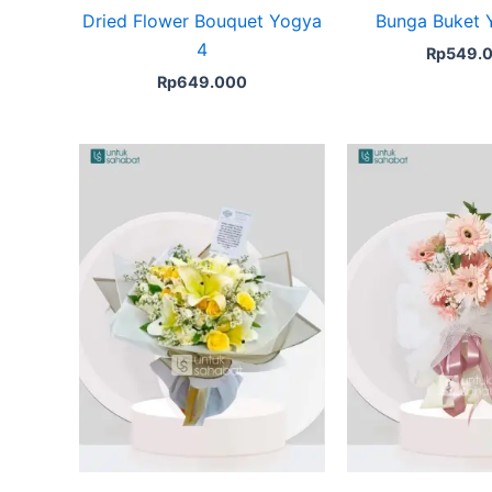
Dried Flower Bouquet Yogya
Bunga Buket 
4
Rp
549.
Rp
649.000