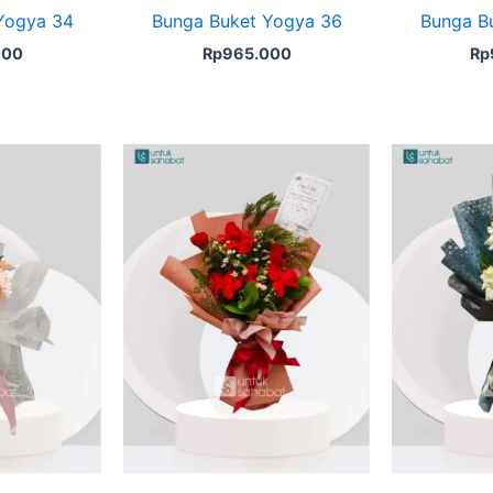
Yogya 34
Bunga Buket Yogya 36
Bunga B
000
Rp
965.000
Rp