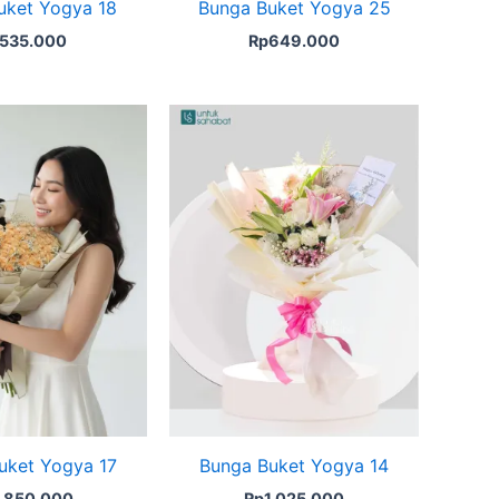
uket Yogya 18
Bunga Buket Yogya 25
535.000
Rp
649.000
uket Yogya 17
Bunga Buket Yogya 14
1.850.000
Rp
1.025.000