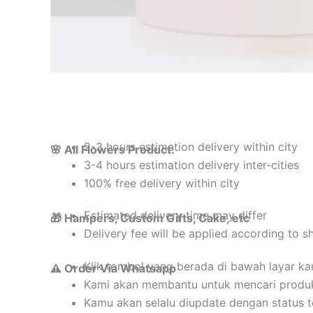
2-3 hours estimation delivery within city
🌸 All Flowers Product:
3-4 hours estimation delivery inter-cities
100% free delivery within city
Estimated delivery time may differ
🎁 Hampers, Custom Gifts, Cake, etc
Delivery fee will be applied according to s
Klik tombol yang berada di bawah layar k
⚠️ Order Via Whatsapp
Kami akan membantu untuk mencari produ
Kamu akan selalu diupdate dengan status 