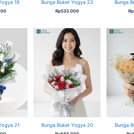
Yogya 19
Bunga Buket Yogya 23
Bunga B
000
Rp
533.000
Rp
Yogya 21
Bunga Buket Yogya 20
Bunga B
000
Rp
685.000
Rp