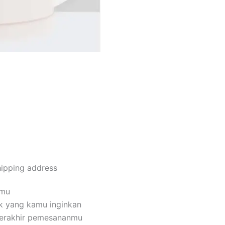
Order Via Whatsapp
hipping address
amu
k yang kamu inginkan
terakhir pemesananmu