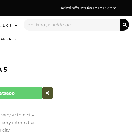
admin@untuksahabat.com
Search
ALUKU
PAPUA
 5
atsapp
ivery within city
very inter-cities
 city