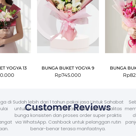
T YOGYA 13
BUNGA BUKET YOGYA 9
BUNGA BUK
00.000
Rp
745.000
Rp
82
ga di
Sudah lebih dari 1 tahun pakai jasa Untuk Sahabat
Seb
Customer Reviews
ulai
untuk kebutuhan event dan relasi bisnis. Kualitas
memb
bunga konsisten dan proses order super praktis
d
Sangat
via WhatsApp. Cashback untuk pelanggan rutin
panj
aan.
benar-benar terasa manfaatnya.