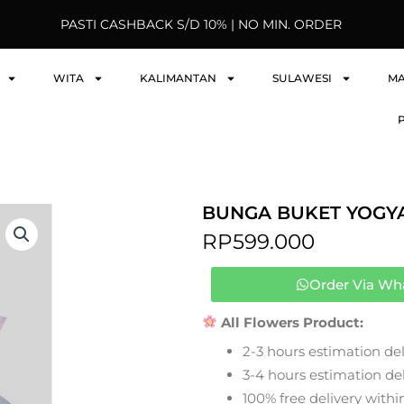
PASTI CASHBACK S/D 10% | NO MIN. ORDER
WITA
KALIMANTAN
SULAWESI
M
BUNGA BUKET YOGYA
RP
599.000
Order Via Wh
All Flowers Product:
2-3 hours estimation del
3-4 hours estimation deli
100% free delivery within