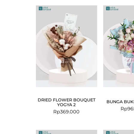
DRIED FLOWER BOUQUET
BUNGA BUKE
YOGYA 2
Rp
96
Rp
369.000