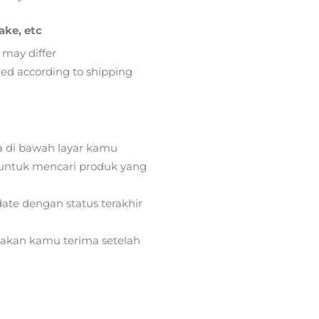
ake, etc
 may differ
lied according to shipping
a di bawah layar kamu
ntuk mencari produk yang
ate dengan status terakhir
) akan kamu terima setelah