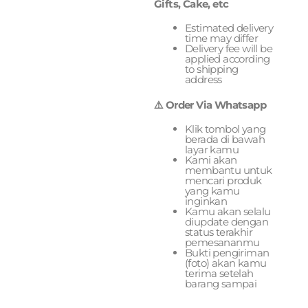
Gifts, Cake, etc
Estimated delivery
time may differ
Delivery fee will be
applied according
to shipping
address
⚠️ Order Via Whatsapp
Klik tombol yang
berada di bawah
layar kamu
Kami akan
membantu untuk
mencari produk
yang kamu
inginkan
Kamu akan selalu
diupdate dengan
status terakhir
pemesananmu
Bukti pengiriman
(foto) akan kamu
terima setelah
barang sampai