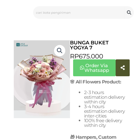
Skip
Search
to
content
BUNGA BUKET
YOGYA 7
RP
675.000
Order Via
Whatsapp
🌸 All Flowers Product:
2-3 hours
estimation delivery
within city
3-4 hours
estimation delivery
inter-cities
100% free delivery
within city
🎁 Hampers, Custom