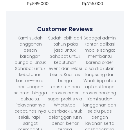
Rp
599.000
Rp
745.000
Customer Reviews
Kami sudah
Sudah lebih dari
Sebagai admin
langganan
1 tahun pakai
kantor, aplikasi
pesan
jasa Untuk
mobile sangat
karangan
Sahabat untuk
membantu
bunga di Untuk
kebutuhan
karena order
Sahabat untuk
event dan relasi
bisa dilakukan
kebutuhan
bisnis. Kualitas
langsung dari
kantor—mulai
bunga
WhatsApp atau
dari ucapan
konsisten dan
aplikasi tanpa
selamat hingga
proses order
proses panjang.
dukacita.
super praktis via
Kami sudah
Pelayanannya
WhatsApp.
langganan dan
cepat, hasilnya
Cashback untuk
selalu puas
selalu rapi, .
pelanggan rutin
dengan
Sangat
benar-benar
layanan serta
membantu
terasa
cashbacknya.