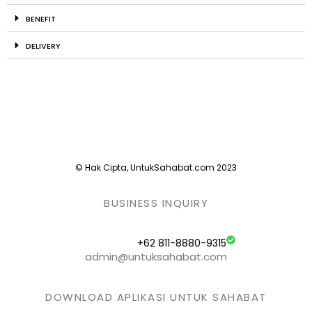
BENEFIT
DELIVERY
© Hak Cipta, UntukSahabat.com 2023
BUSINESS INQUIRY
+62 811-8880-9315
admin@untuksahabat.com
DOWNLOAD APLIKASI UNTUK SAHABAT