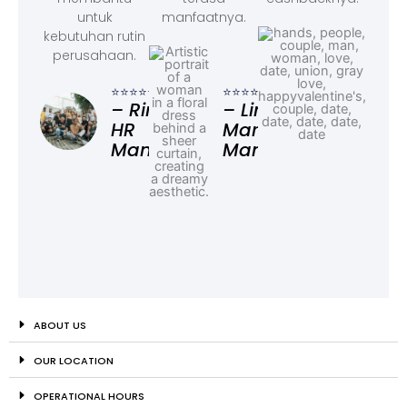
untuk
manfaatnya.
kebutuhan rutin
perusahaan.
⭐⭐⭐
– F
⭐⭐⭐⭐⭐
⭐⭐⭐⭐⭐
Ad
– Rina,
– Linda,
HR
Marketing
Manager
Manager
ABOUT US
OUR LOCATION
OPERATIONAL HOURS