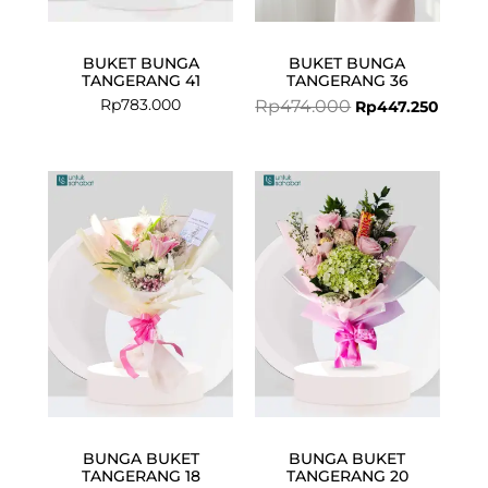
BUKET BUNGA
BUKET BUNGA
TANGERANG 41
TANGERANG 36
Rp
783.000
Rp
474.000
Rp
447.250
Original
Curre
price
price
was:
is:
Rp850.000.
Rp715.
BUNGA BUKET
BUNGA BUKET
TANGERANG 18
TANGERANG 20