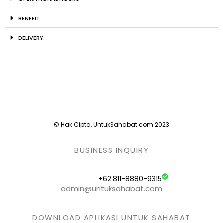
BENEFIT
DELIVERY
© Hak Cipta, UntukSahabat.com 2023
BUSINESS INQUIRY
+62 811-8880-9315
admin@untuksahabat.com
DOWNLOAD APLIKASI UNTUK SAHABAT