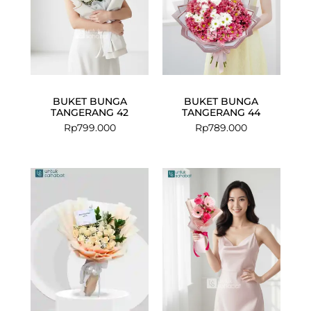
BUKET BUNGA
BUKET BUNGA
TANGERANG 42
TANGERANG 44
Rp
799.000
Rp
789.000
Original
Curre
price
price
was:
is:
Rp474.000.
Rp447.