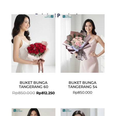
Related Products
Original
Current
price
price
was:
is:
Rp850.000.
Rp812.250.
BUKET BUNGA
BUKET BUNGA
TANGERANG 60
TANGERANG 54
Rp
850.000
Rp
850.000
Rp
812.250