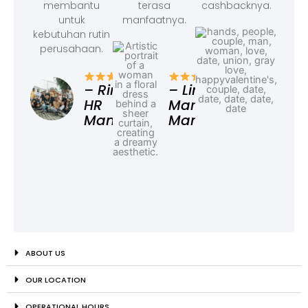
membantu
terasa
cashbacknya.
untuk
manfaatnya.
kebutuhan rutin
perusahaan.
– F
Ad
– Rina,
– Linda,
HR
Marketing
Manager
Manager
ABOUT US
OUR LOCATION
OPERATIONAL HOURS