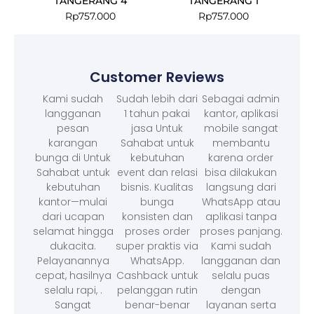
TANGERANG 4
TANGERANG 1
Rp
757.000
Rp
757.000
Customer Reviews
Kami sudah
Sudah lebih dari
Sebagai admin
langganan
1 tahun pakai
kantor, aplikasi
pesan
jasa Untuk
mobile sangat
karangan
Sahabat untuk
membantu
bunga di Untuk
kebutuhan
karena order
Sahabat untuk
event dan relasi
bisa dilakukan
kebutuhan
bisnis. Kualitas
langsung dari
kantor—mulai
bunga
WhatsApp atau
dari ucapan
konsisten dan
aplikasi tanpa
selamat hingga
proses order
proses panjang.
dukacita.
super praktis via
Kami sudah
Pelayanannya
WhatsApp.
langganan dan
cepat, hasilnya
Cashback untuk
selalu puas
selalu rapi, .
pelanggan rutin
dengan
Sangat
benar-benar
layanan serta