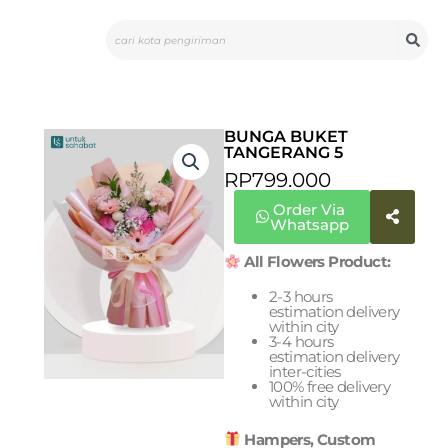
Skip
Search
to
content
BUNGA BUKET
TANGERANG 5
RP
799.000
Order Via
Whatsapp
All Flowers Product:
2-3 hours
estimation delivery
within city
3-4 hours
estimation delivery
inter-cities
100% free delivery
within city
Hampers, Custom