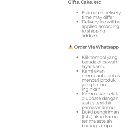
Gifts, Cake, etc
Estimated delivery
time may differ
Delivery fee will be
applied according
to shipping
address
Order Via Whatsapp
Klik tombol yang
berada di bawah
layar kamu
Kami akan
membantu untuk
mencari produk
yang kamu
inginkan
Kamu akan selalu
diupdate dengan
status terakhir
pemesananmu
Bukti pengiriman
(foto) akan kamu
terima setelah
barang sampai