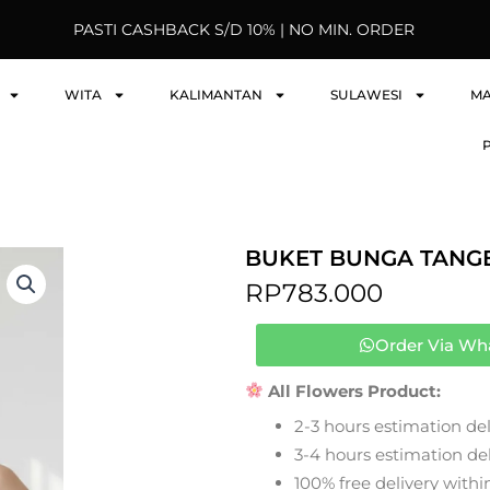
PASTI CASHBACK S/D 10% | NO MIN. ORDER
WITA
KALIMANTAN
SULAWESI
M
BUKET BUNGA TANG
RP
783.000
Order Via Wh
All Flowers Product:
2-3 hours estimation del
3-4 hours estimation deli
100% free delivery within