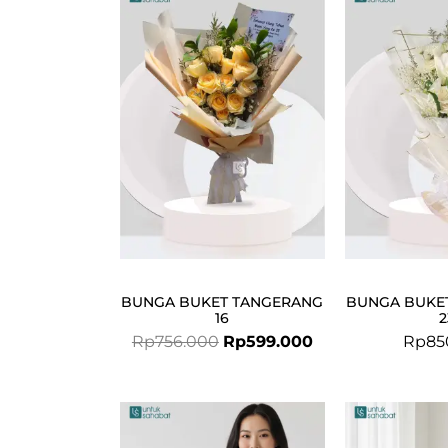
price
price
was:
is:
Rp756.000.
Rp599.000.
BUNGA BUKET TANGERANG
BUNGA BUKE
16
2
Rp
756.000
Rp
599.000
Rp
85