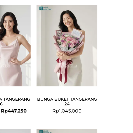
Original
Current
price
price
was:
is:
Rp474.000.
Rp447.250.
A TANGERANG
BUNGA BUKET TANGERANG
36
24
Rp
447.250
Rp
1.045.000