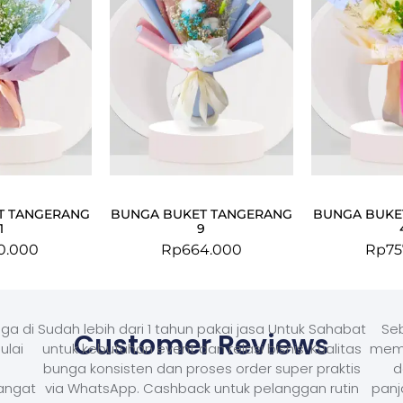
T TANGERANG
BUNGA BUKET TANGERANG
BUNGA BUKE
1
9
0.000
Rp
664.000
Rp
75
ga di
Sudah lebih dari 1 tahun pakai jasa Untuk Sahabat
Seb
Customer Reviews
ulai
untuk kebutuhan event dan relasi bisnis. Kualitas
memb
bunga konsisten dan proses order super praktis
d
Sangat
via WhatsApp. Cashback untuk pelanggan rutin
panj