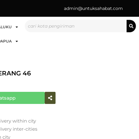
admin@untuksahabat.com
Search
ALUKU
PAPUA
ERANG 46
atsapp
ivery within city
very inter-cities
 city