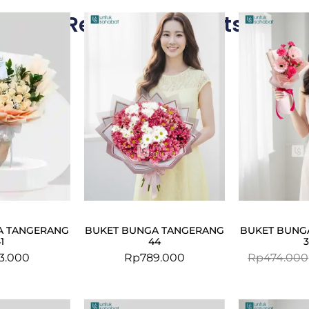
Related Products
A TANGERANG
BUKET BUNGA TANGERANG
BUKET BUNG
1
44
3.000
Rp
789.000
Rp
474.000
Original
Current