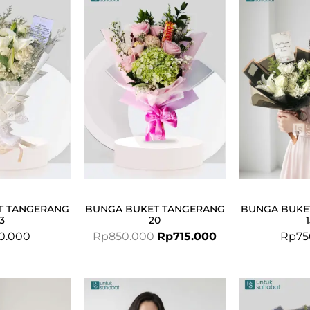
price
price
was:
is:
Rp850.000.
Rp715.000.
T TANGERANG
BUNGA BUKET TANGERANG
BUNGA BUKE
3
20
0.000
Rp
850.000
Rp
715.000
Rp
75