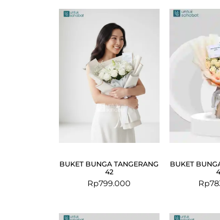
BUKET BUNGA TANGERANG
BUKET BUNG
42
4
Rp
799.000
Rp
78
Original
Current