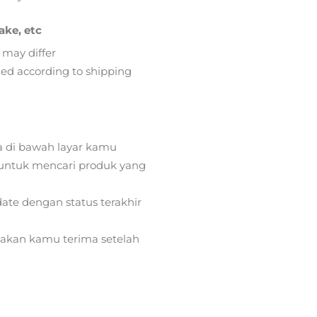
ake, etc
 may differ
lied according to shipping
a di bawah layar kamu
ntuk mencari produk yang
ate dengan status terakhir
) akan kamu terima setelah