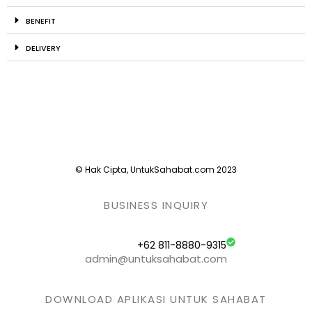
BENEFIT
DELIVERY
© Hak Cipta, UntukSahabat.com 2023
BUSINESS INQUIRY
+62 811-8880-9315
admin@untuksahabat.com
DOWNLOAD APLIKASI UNTUK SAHABAT