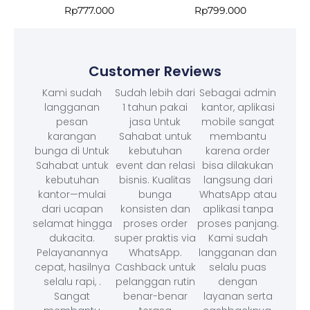
Rp
777.000
Rp
799.000
Customer Reviews
Kami sudah
Sudah lebih dari
Sebagai admin
langganan
1 tahun pakai
kantor, aplikasi
pesan
jasa Untuk
mobile sangat
karangan
Sahabat untuk
membantu
bunga di Untuk
kebutuhan
karena order
Sahabat untuk
event dan relasi
bisa dilakukan
kebutuhan
bisnis. Kualitas
langsung dari
kantor—mulai
bunga
WhatsApp atau
dari ucapan
konsisten dan
aplikasi tanpa
selamat hingga
proses order
proses panjang.
dukacita.
super praktis via
Kami sudah
Pelayanannya
WhatsApp.
langganan dan
cepat, hasilnya
Cashback untuk
selalu puas
selalu rapi, .
pelanggan rutin
dengan
Sangat
benar-benar
layanan serta