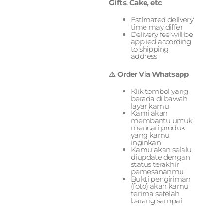
Gifts, Cake, etc
Estimated delivery
time may differ
Delivery fee will be
applied according
to shipping
address
⚠️ Order Via Whatsapp
Klik tombol yang
berada di bawah
layar kamu
Kami akan
membantu untuk
mencari produk
yang kamu
inginkan
Kamu akan selalu
diupdate dengan
status terakhir
pemesananmu
Bukti pengiriman
(foto) akan kamu
terima setelah
barang sampai