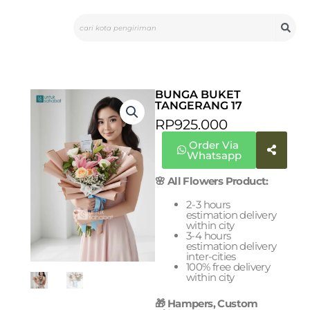
Skip
Search
to
content
BUNGA BUKET
TANGERANG 17
RP
925.000
Order Via
Whatsapp
🌸 All Flowers Product:
2-3 hours
estimation delivery
within city
3-4 hours
estimation delivery
inter-cities
100% free delivery
within city
🎁 Hampers, Custom