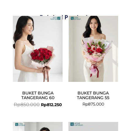
Related Products
Original
Current
price
price
was:
is:
Rp850.000.
Rp812.250.
BUKET BUNGA
BUKET BUNGA
TANGERANG 60
TANGERANG 55
Rp
875.000
Rp
850.000
Rp
812.250