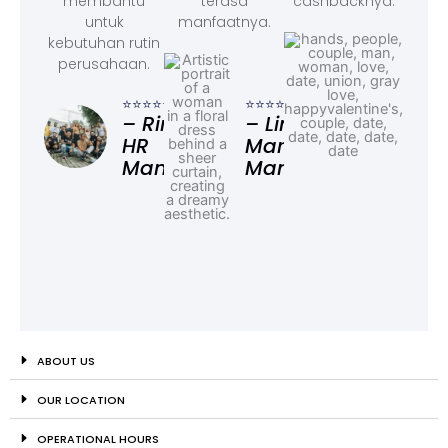
membantu
terasa
cashbacknya.
untuk
manfaatnya.
kebutuhan rutin
perusahaan.
⭐⭐⭐
– F
⭐⭐⭐⭐⭐
⭐⭐⭐⭐⭐
Ad
– Rina,
– Linda,
HR
Marketing
Manager
Manager
ABOUT US
OUR LOCATION
OPERATIONAL HOURS