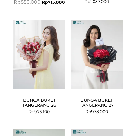
Rp
1.037.000
Rp
850.000
Rp
715.000
BUNGA BUKET
BUNGA BUKET
TANGERANG 26
TANGERANG 27
Rp
975.100
Rp
978.000