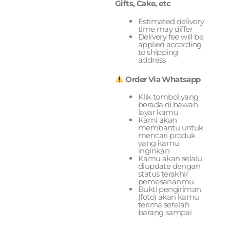
Gifts, Cake, etc
Estimated delivery
time may differ
Delivery fee will be
applied according
to shipping
address
Order Via Whatsapp
Klik tombol yang
berada di bawah
layar kamu
Kami akan
membantu untuk
mencari produk
yang kamu
inginkan
Kamu akan selalu
diupdate dengan
status terakhir
pemesananmu
Bukti pengiriman
(foto) akan kamu
terima setelah
barang sampai