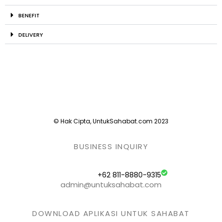
BENEFIT
DELIVERY
© Hak Cipta, UntukSahabat.com 2023
BUSINESS INQUIRY
+62 811-8880-9315
admin@untuksahabat.com
DOWNLOAD APLIKASI UNTUK SAHABAT