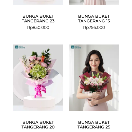
BUNGA BUKET
BUNGA BUKET
TANGERANG 23
TANGERANG 15
Rp
850.000
Rp
756.000
Original
Current
price
price
was:
is:
Rp850.000.
Rp715.000.
BUNGA BUKET
BUNGA BUKET
TANGERANG 20
TANGERANG 25