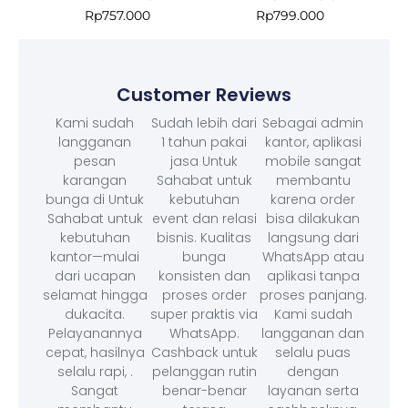
Rp
757.000
Rp
799.000
Customer Reviews
Kami sudah
Sudah lebih dari
Sebagai admin
langganan
1 tahun pakai
kantor, aplikasi
pesan
jasa Untuk
mobile sangat
karangan
Sahabat untuk
membantu
bunga di Untuk
kebutuhan
karena order
Sahabat untuk
event dan relasi
bisa dilakukan
kebutuhan
bisnis. Kualitas
langsung dari
kantor—mulai
bunga
WhatsApp atau
dari ucapan
konsisten dan
aplikasi tanpa
selamat hingga
proses order
proses panjang.
dukacita.
super praktis via
Kami sudah
Pelayanannya
WhatsApp.
langganan dan
cepat, hasilnya
Cashback untuk
selalu puas
selalu rapi, .
pelanggan rutin
dengan
Sangat
benar-benar
layanan serta