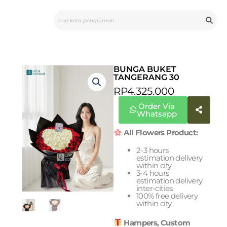
Skip
Search
to
content
BUNGA BUKET
TANGERANG 30
RP
4.325.000
Order Via
Whatsapp
All Flowers Product:
2-3 hours
estimation delivery
within city
3-4 hours
estimation delivery
inter-cities
100% free delivery
within city
Hampers, Custom