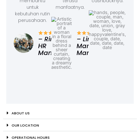
membantu
terasa
cashbacknya.
untuk
manfaatnya.
kebutuhan rutin
perusahaan.
– F
Ad
– Rina,
– Linda,
HR
Marketing
Manager
Manager
ABOUT US
OUR LOCATION
OPERATIONAL HOURS