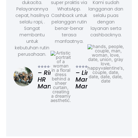
dukacita.
super praktis via
Kami sudah
Pelayanannya
WhatsApp.
langganan dan
cepat, hasilnya
Cashback untuk
selalu puas
selalu rapi, .
pelanggan rutin
dengan
Sangat
benar-benar
layanan serta
membantu
terasa
cashbacknya.
untuk
manfaatnya.
kebutuhan rutin
perusahaan.
⭐⭐⭐
– F
⭐⭐⭐⭐⭐
⭐⭐⭐⭐⭐
Ad
– Rina,
– Linda,
HR
Marketing
Manager
Manager