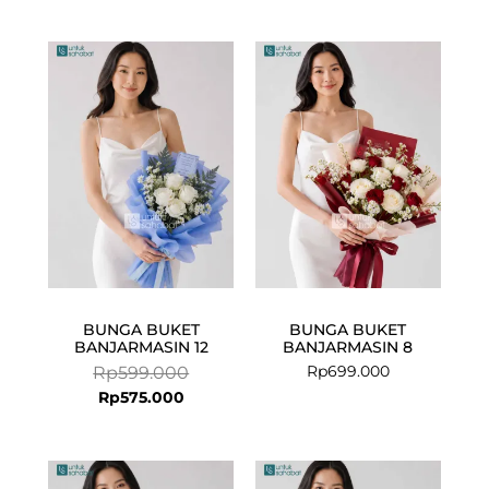
Current
Original
price
price
is:
was:
Rp575.000.
Rp599.000.
BUNGA BUKET
BUNGA BUKET
BANJARMASIN 12
BANJARMASIN 8
Rp
699.000
Rp
599.000
Rp
575.000
Original
Current