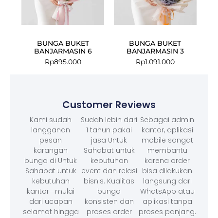
BUNGA BUKET
BUNGA BUKET
BANJARMASIN 6
BANJARMASIN 3
Rp
895.000
Rp
1.091.000
Customer Reviews
Kami sudah
Sudah lebih dari
Sebagai admin
langganan
1 tahun pakai
kantor, aplikasi
pesan
jasa Untuk
mobile sangat
karangan
Sahabat untuk
membantu
bunga di Untuk
kebutuhan
karena order
Sahabat untuk
event dan relasi
bisa dilakukan
kebutuhan
bisnis. Kualitas
langsung dari
kantor—mulai
bunga
WhatsApp atau
dari ucapan
konsisten dan
aplikasi tanpa
selamat hingga
proses order
proses panjang.