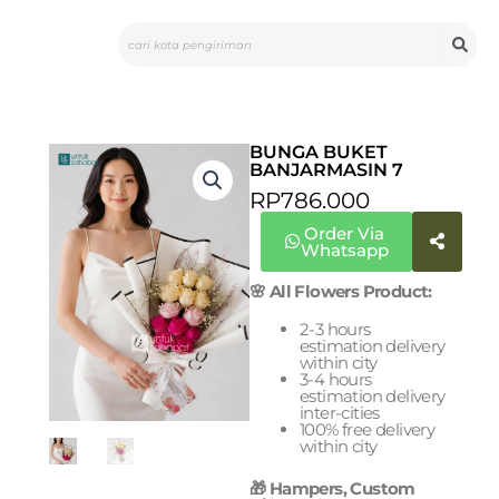
Skip
Search
to
content
BUNGA BUKET
BANJARMASIN 7
RP
786.000
Order Via
Whatsapp
🌸 All Flowers Product:
2-3 hours
estimation delivery
within city
3-4 hours
estimation delivery
inter-cities
100% free delivery
within city
🎁 Hampers, Custom