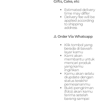
Gifts, Cake, etc
Estimated delivery
time may differ
Delivery fee will be
applied according
to shipping
address
⚠️ Order Via Whatsapp
Klik tombol yang
berada di bawah
layar kamu
Kami akan
membantu untuk
mencari produk
yang kamu
inginkan
Kamu akan selalu
diupdate dengan
status terakhir
pemesananmu
Bukti pengiriman
(foto) akan kamu
terima setelah
barang sampai