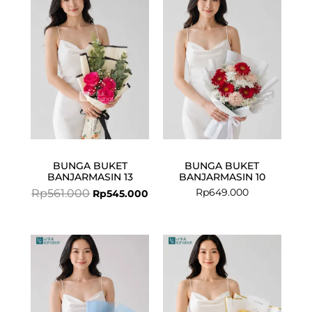
price
price
was:
is:
Rp561.000.
Rp545.000.
BUNGA BUKET
BUNGA BUKET
BANJARMASIN 13
BANJARMASIN 10
Rp
649.000
Rp
561.000
Rp
545.000
Current
Original
price
price
is:
was:
Rp585.000.
Rp604.000.