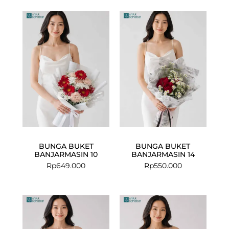
BUNGA BUKET
BUNGA BUKET
BANJARMASIN 10
BANJARMASIN 14
Rp
649.000
Rp
550.000
Current
Original
Current
Original
price
price
price
price
is:
was:
is:
was: