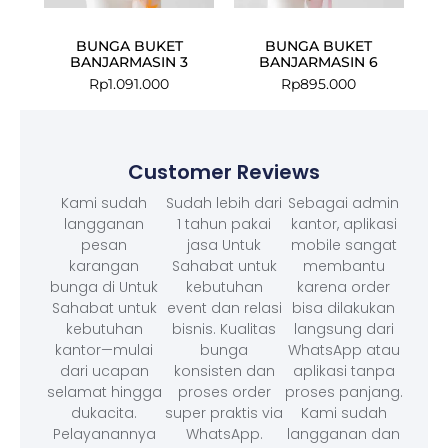
BUNGA BUKET
BUNGA BUKET
BANJARMASIN 3
BANJARMASIN 6
Rp
1.091.000
Rp
895.000
Customer Reviews
Kami sudah
Sudah lebih dari
Sebagai admin
langganan
1 tahun pakai
kantor, aplikasi
pesan
jasa Untuk
mobile sangat
karangan
Sahabat untuk
membantu
bunga di Untuk
kebutuhan
karena order
Sahabat untuk
event dan relasi
bisa dilakukan
kebutuhan
bisnis. Kualitas
langsung dari
kantor—mulai
bunga
WhatsApp atau
dari ucapan
konsisten dan
aplikasi tanpa
selamat hingga
proses order
proses panjang.
dukacita.
super praktis via
Kami sudah
Pelayanannya
WhatsApp.
langganan dan