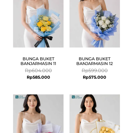
Rp585.000.
Rp604.000.
Rp575.000.
Rp599.000.
BUNGA BUKET
BUNGA BUKET
BANJARMASIN 11
BANJARMASIN 12
Rp
604.000
Rp
599.000
Rp
585.000
Rp
575.000