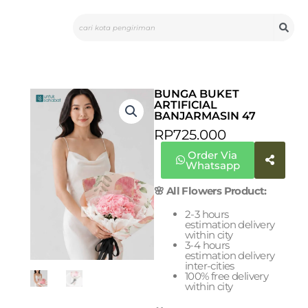
Skip
Search
to
content
BUNGA BUKET
ARTIFICIAL
BANJARMASIN 47
RP
725.000
Order Via
Whatsapp
🌸 All Flowers Product:
2-3 hours
estimation delivery
within city
3-4 hours
estimation delivery
inter-cities
100% free delivery
within city