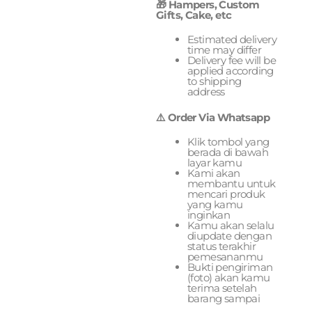
🎁 Hampers, Custom
Gifts, Cake, etc
Estimated delivery
time may differ
Delivery fee will be
applied according
to shipping
address
⚠️ Order Via Whatsapp
Klik tombol yang
berada di bawah
layar kamu
Kami akan
membantu untuk
mencari produk
yang kamu
inginkan
Kamu akan selalu
diupdate dengan
status terakhir
pemesananmu
Bukti pengiriman
(foto) akan kamu
terima setelah
barang sampai