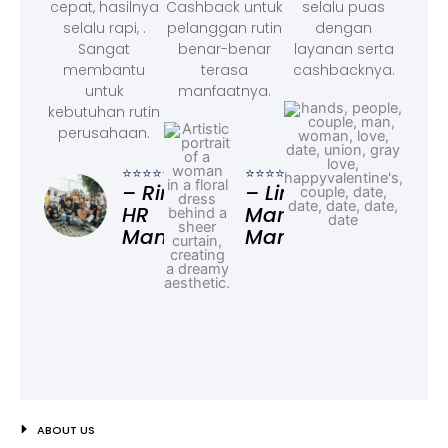
cepat, hasilnya
Cashback untuk
selalu puas
selalu rapi, .
pelanggan rutin
dengan
Sangat
benar-benar
layanan serta
membantu
terasa
cashbacknya.
untuk
manfaatnya.
kebutuhan rutin
perusahaan.
⭐⭐⭐
– F
⭐⭐⭐⭐⭐
⭐⭐⭐⭐⭐
Ad
– Rina,
– Linda,
HR
Marketing
Manager
Manager
ABOUT US