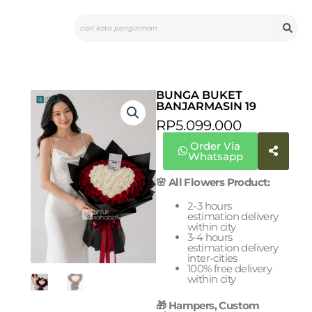
Skip
Search
to
content
BUNGA BUKET
BANJARMASIN 19
RP
5.099.000
Order Via
Whatsapp
🌸 All Flowers Product:
2-3 hours
estimation delivery
within city
3-4 hours
estimation delivery
inter-cities
100% free delivery
within city
🎁 Hampers, Custom