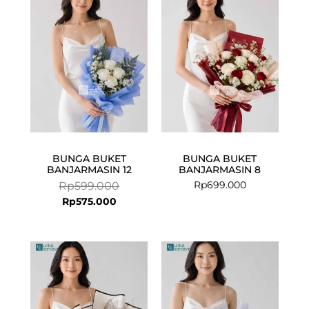
is:
was:
Rp575.000.
Rp599.000.
BUNGA BUKET
BUNGA BUKET
BANJARMASIN 12
BANJARMASIN 8
Rp
699.000
Rp
599.000
Rp
575.000