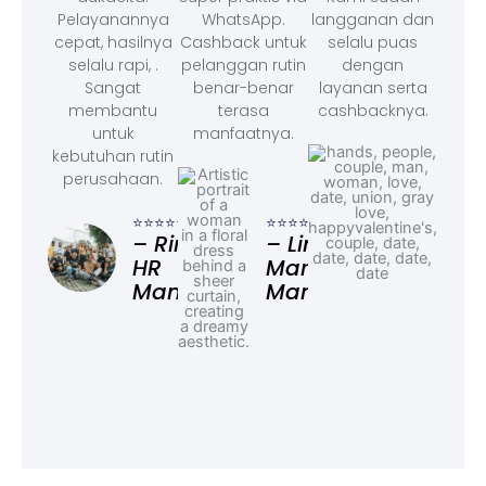
Pelayanannya
WhatsApp.
langganan dan
cepat, hasilnya
Cashback untuk
selalu puas
selalu rapi, .
pelanggan rutin
dengan
Sangat
benar-benar
layanan serta
membantu
terasa
cashbacknya.
untuk
manfaatnya.
kebutuhan rutin
perusahaan.
⭐⭐⭐
– F
⭐⭐⭐⭐⭐
⭐⭐⭐⭐⭐
Ad
– Rina,
– Linda,
HR
Marketing
Manager
Manager