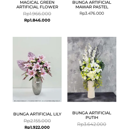
MAGICAL GREEN
BUNGA ARTIFICIAL
ARTIFICIAL FLOWER
MAWAR PASTEL
Rp
3.476.000
Rp
1.966.000
Rp
1.846.000
Current
Original
Current
Original
price
price
price
price
is:
was:
is:
was:
Rp1.922.000.
Rp2.155.000.
Rp3.371.000.
Rp3.642.00
BUNGA ARTIFICIAL
BUNGA ARTIFICIAL LILY
PUTIH
Rp
2.155.000
Rp
3.642.000
Rp
1.922.000