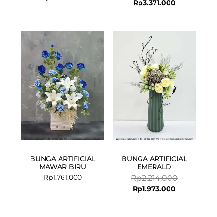
Rp
3.371.000
Current
Original
price
price
is:
was:
Rp1.973.000.
Rp2.214.000
BUNGA ARTIFICIAL
BUNGA ARTIFICIAL
MAWAR BIRU
EMERALD
Rp
1.761.000
Rp
2.214.000
Rp
1.973.000