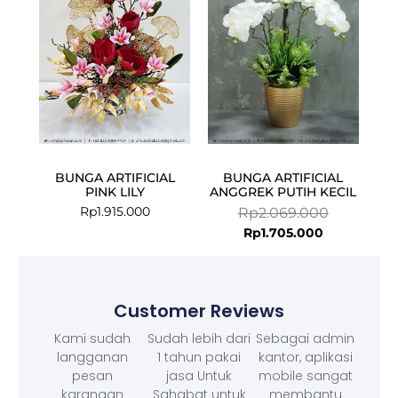
Rp1.705.000.
Rp2.069.00
BUNGA ARTIFICIAL
BUNGA ARTIFICIAL
PINK LILY
ANGGREK PUTIH KECIL
Rp
1.915.000
Rp
2.069.000
Rp
1.705.000
Customer Reviews
Kami sudah
Sudah lebih dari
Sebagai admin
langganan
1 tahun pakai
kantor, aplikasi
pesan
jasa Untuk
mobile sangat
karangan
Sahabat untuk
membantu