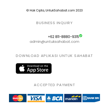
© Hak Cipta, UntukSahabat.com 2023
BUSINESS INQUIRY
+62 811-8880-9315
admin@untuksahabat.com
DOWNLOAD APLIKASI UNTUK SAHABAT
ACCEPTED PAYMENT