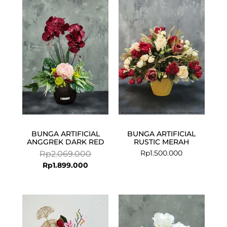
Current
Original
price
price
is:
was:
Rp1.899.000.
Rp2.069.000.
BUNGA ARTIFICIAL
BUNGA ARTIFICIAL
ANGGREK DARK RED
RUSTIC MERAH
Rp
1.500.000
Rp
2.069.000
Rp
1.899.000
Current
Original
price
price
is:
was: