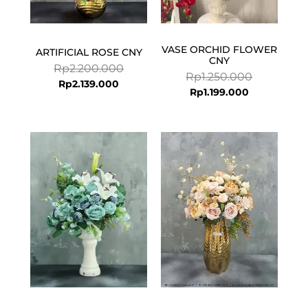
VASE ORCHID FLOWER
ARTIFICIAL ROSE CNY
CNY
Rp
2.200.000
Rp
1.250.000
Rp
2.139.000
Rp
1.199.000
Current
Original
price
price
is:
was:
Rp1.846.000.
Rp1.966.000.