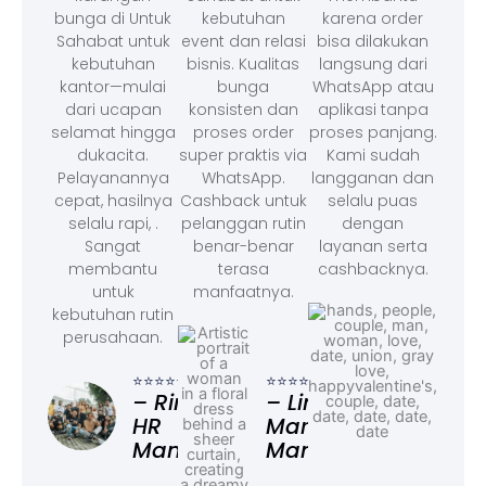
bunga di Untuk
kebutuhan
karena order
Sahabat untuk
event dan relasi
bisa dilakukan
kebutuhan
bisnis. Kualitas
langsung dari
kantor—mulai
bunga
WhatsApp atau
dari ucapan
konsisten dan
aplikasi tanpa
selamat hingga
proses order
proses panjang.
dukacita.
super praktis via
Kami sudah
Pelayanannya
WhatsApp.
langganan dan
cepat, hasilnya
Cashback untuk
selalu puas
selalu rapi, .
pelanggan rutin
dengan
Sangat
benar-benar
layanan serta
membantu
terasa
cashbacknya.
untuk
manfaatnya.
kebutuhan rutin
perusahaan.
⭐⭐⭐
– F
⭐⭐⭐⭐⭐
⭐⭐⭐⭐⭐
Ad
– Rina,
– Linda,
HR
Marketing
Manager
Manager