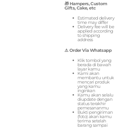
🎁 Hampers, Custom
Gifts, Cake, etc
Estimated delivery
time may differ
Delivery fee will be
applied according
to shipping
address
⚠️ Order Via Whatsapp
Klik tombol yang
berada di bawah
layar kamu
Kami akan
membantu untuk
mencari produk
yang kamu
inginkan
Kamu akan selalu
diupdate dengan
status terakhir
pemesananmu
Bukti pengiriman
(foto) akan kamu
terima setelah
barang sampai