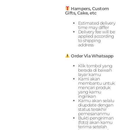
Hampers, Custom
Gifts, Cake, etc
Estimated delivery
time may differ
Delivery fee will be
applied according
to shipping
address
Order Via Whatsapp
Klik tombol yang
berada di bawah
layar kamu
Kami akan
membantu untuk
mencari produk
yang kamu
inginkan
Kamu akan selalu
diupdate dengan
status terakhir
pemesananmu
Bukti pengiriman
(foto) akan kamu
terima setelah