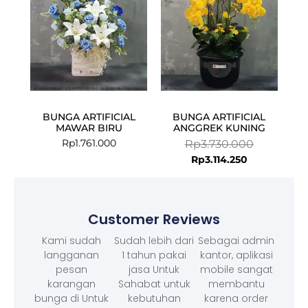
BUNGA ARTIFICIAL
BUNGA ARTIFICIAL
MAWAR BIRU
ANGGREK KUNING
Rp
1.761.000
Rp
3.730.000
Rp
3.114.250
Customer Reviews
Kami sudah
Sudah lebih dari
Sebagai admin
langganan
1 tahun pakai
kantor, aplikasi
pesan
jasa Untuk
mobile sangat
karangan
Sahabat untuk
membantu
bunga di Untuk
kebutuhan
karena order