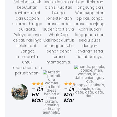
Sahabat untuk
event dan relasi
bisa dilakukan
kebutuhan
bisnis. Kualitas
langsung dari
kantor—mulai
bunga
WhatsApp atau
dari ucapan
konsisten dan
aplikasi tanpa
selamat hingga
proses order
proses panjang.
dukacita.
super praktis via
Kami sudah
Pelayanannya
WhatsApp.
langganan dan
cepat, hasilnya
Cashback untuk
selalu puas
selalu rapi, .
pelanggan rutin
dengan
Sangat
benar-benar
layanan serta
membantu
terasa
cashbacknya.
untuk
manfaatnya.
kebutuhan rutin
perusahaan.
– F
Ad
– Rina,
– Linda,
HR
Marketing
Manager
Manager