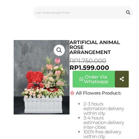
Skip
Search
to
content
ARTIFICIAL ANIMAL
ROSE
ARRANGEMENT
ORIGINA
CURREN
RP
1.750.000
PRICE
PRICE
RP
1.599.000
WAS:
IS:
Order Via
RP1.750.0
RP1.599.0
Whatsapp
All Flowers Product:
2-3 hours
estimation delivery
within city
3-4 hours
estimation delivery
inter-cities
100% free delivery
within city