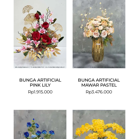
BUNGA ARTIFICIAL
BUNGA ARTIFICIAL
PINK LILY
MAWAR PASTEL
Rp
1.915.000
Rp
3.476.000
Current
Original
price
price
is:
was:
Rp3.114.250.
Rp3.730.00