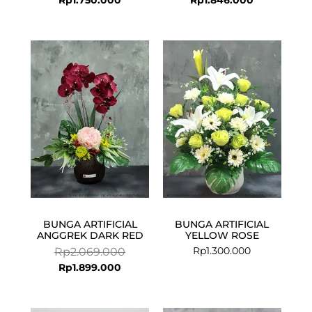
Current
Original
price
price
is:
was:
Rp1.899.000.
Rp2.069.000.
BUNGA ARTIFICIAL
BUNGA ARTIFICIAL
ANGGREK DARK RED
YELLOW ROSE
Rp
1.300.000
Rp
2.069.000
Rp
1.899.000