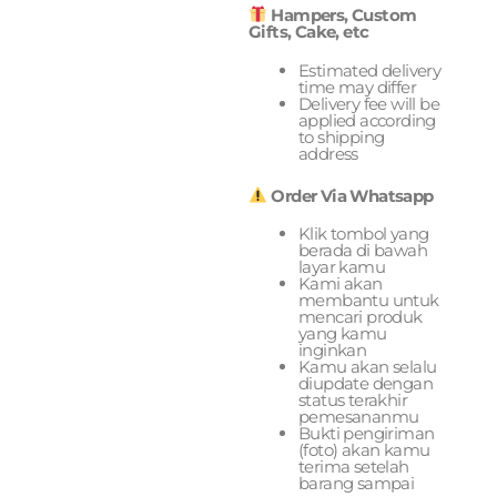
Hampers, Custom
Gifts, Cake, etc
Estimated delivery
time may differ
Delivery fee will be
applied according
to shipping
address
Order Via Whatsapp
Klik tombol yang
berada di bawah
layar kamu
Kami akan
membantu untuk
mencari produk
yang kamu
inginkan
Kamu akan selalu
diupdate dengan
status terakhir
pemesananmu
Bukti pengiriman
(foto) akan kamu
terima setelah
barang sampai