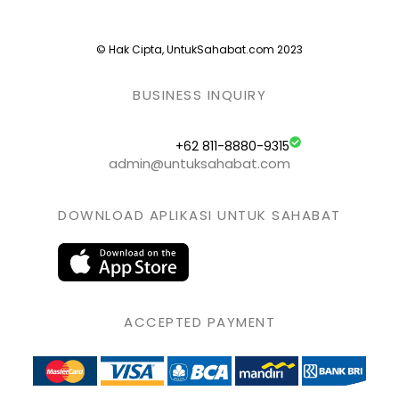
© Hak Cipta, UntukSahabat.com 2023
BUSINESS INQUIRY
+62 811-8880-9315
admin@untuksahabat.com
DOWNLOAD APLIKASI UNTUK SAHABAT
ACCEPTED PAYMENT