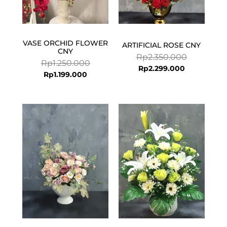
VASE ORCHID FLOWER
ARTIFICIAL ROSE CNY
CNY
Rp
2.350.000
Rp
1.250.000
Rp
2.299.000
Rp
1.199.000
Current
Original
price
price
is:
was:
Rp1.750.000.
Rp1.800.000.