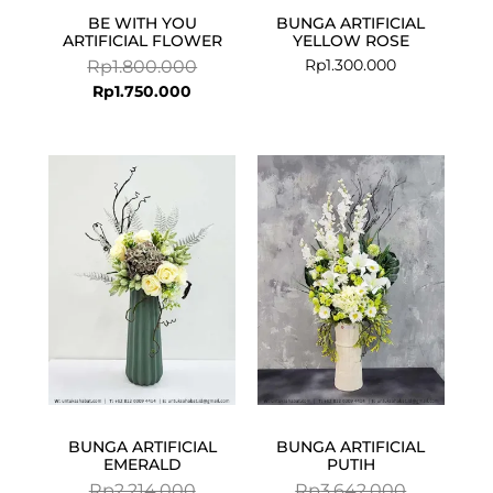
BE WITH YOU
BUNGA ARTIFICIAL
ARTIFICIAL FLOWER
YELLOW ROSE
Rp
1.300.000
Rp
1.800.000
Rp
1.750.000
Current
Original
Current
Original
price
price
price
price
is:
was:
is:
was:
Rp1.973.000.
Rp2.214.000.
Rp3.371.000.
Rp3.642.00
BUNGA ARTIFICIAL
BUNGA ARTIFICIAL
EMERALD
PUTIH
Rp
2.214.000
Rp
3.642.000