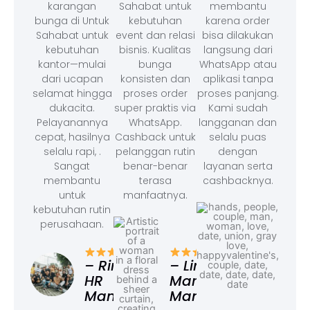
karangan
Sahabat untuk
membantu
bunga di Untuk
kebutuhan
karena order
Sahabat untuk
event dan relasi
bisa dilakukan
kebutuhan
bisnis. Kualitas
langsung dari
kantor—mulai
bunga
WhatsApp atau
dari ucapan
konsisten dan
aplikasi tanpa
selamat hingga
proses order
proses panjang.
dukacita.
super praktis via
Kami sudah
Pelayanannya
WhatsApp.
langganan dan
cepat, hasilnya
Cashback untuk
selalu puas
selalu rapi, .
pelanggan rutin
dengan
Sangat
benar-benar
layanan serta
membantu
terasa
cashbacknya.
untuk
manfaatnya.
kebutuhan rutin
perusahaan.
– F
Ad
– Rina,
– Linda,
HR
Marketing
Manager
Manager