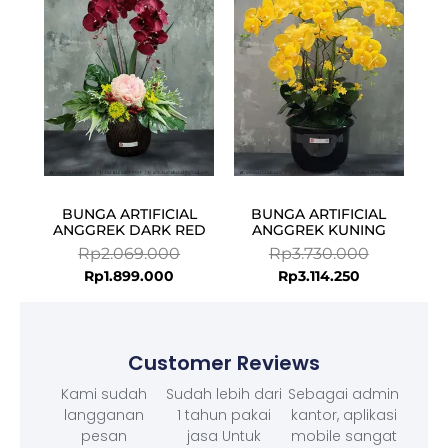
is:
was:
is:
was:
Rp1.899.000.
Rp2.069.000.
Rp3.114.250.
Rp3.730.00
BUNGA ARTIFICIAL
BUNGA ARTIFICIAL
ANGGREK DARK RED
ANGGREK KUNING
Rp
2.069.000
Rp
3.730.000
Rp
1.899.000
Rp
3.114.250
Customer Reviews
Kami sudah
Sudah lebih dari
Sebagai admin
langganan
1 tahun pakai
kantor, aplikasi
pesan
jasa Untuk
mobile sangat