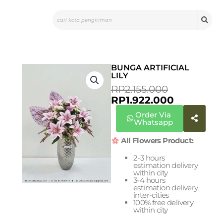
Skip
Search
to
content
BUNGA ARTIFICIAL
LILY
ORIGINAL
CURRENT
RP
2.155.000
PRICE
PRICE
RP
1.922.000
WAS:
IS:
Order Via
RP2.155.00
RP1.922.0
Whatsapp
All Flowers Product:
2-3 hours
estimation delivery
within city
3-4 hours
estimation delivery
inter-cities
100% free delivery
within city