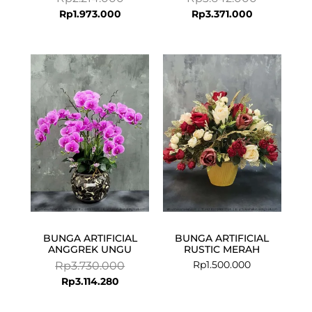
Rp
1.973.000
Rp
3.371.000
Current
Original
price
price
is:
was:
Rp3.114.280.
Rp3.730.000.
BUNGA ARTIFICIAL
BUNGA ARTIFICIAL
ANGGREK UNGU
RUSTIC MERAH
Rp
1.500.000
Rp
3.730.000
Rp
3.114.280