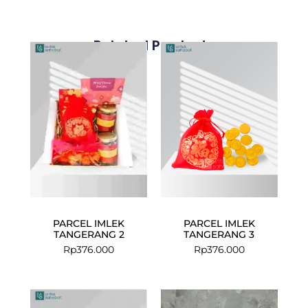
Related Products
PARCEL IMLEK
PARCEL IMLEK
TANGERANG 2
TANGERANG 3
Rp
376.000
Rp
376.000
Current
Original