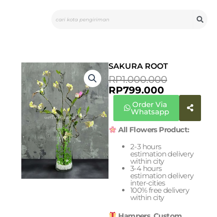
Skip
Search
to
content
SAKURA ROOT
CURRENT
ORIGINA
RP
1.000.000
PRICE
PRICE
RP
799.000
IS:
WAS:
Order Via
RP799.000
RP1.000.0
Whatsapp
All Flowers Product:
2-3 hours
estimation delivery
within city
3-4 hours
estimation delivery
inter-cities
100% free delivery
within city
Hampers, Custom