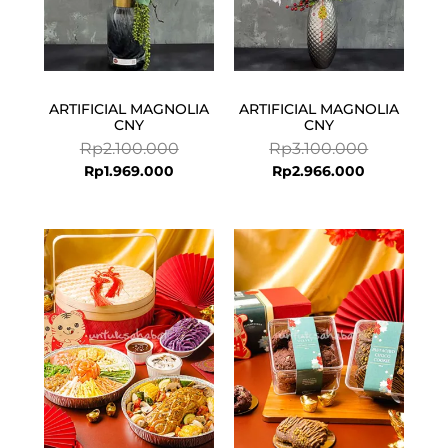
ARTIFICIAL MAGNOLIA
ARTIFICIAL MAGNOLIA
CNY
CNY
Rp
2.100.000
Rp
3.100.000
Rp
1.969.000
Rp
2.966.000
Current
Original
price
price
is:
was:
Rp999.000.
Rp1.325.000.