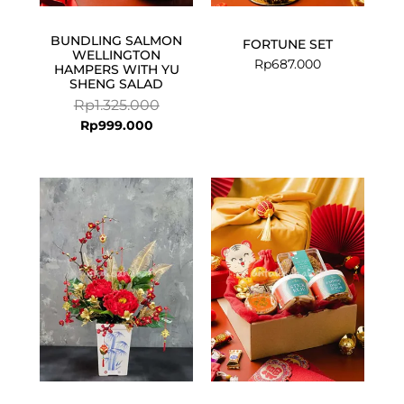
BUNDLING SALMON
FORTUNE SET
WELLINGTON
Rp
687.000
HAMPERS WITH YU
SHENG SALAD
Rp
1.325.000
Rp
999.000
Current
Original
price
price
is:
was:
Rp3.139.000.
Rp3.200.000.