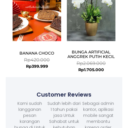
BUNGA ARTIFICIAL
BANANA CHOCO
ANGGREK PUTIH KECIL
Rp
420.000
Rp
2.069.000
Rp
399.999
Rp
1.705.000
Customer Reviews
Kami sudah
Sudah lebih dari
Sebagai admin
langganan
1 tahun pakai
kantor, aplikasi
pesan
jasa Untuk
mobile sangat
karangan
Sahabat untuk
membantu
bunga di Untuk
kebutuhan
karena order