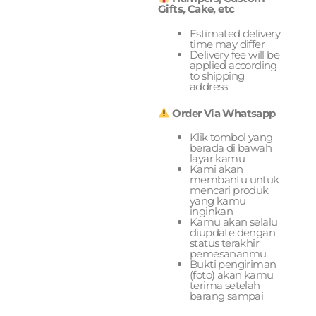
Gifts, Cake, etc
Estimated delivery
time may differ
Delivery fee will be
applied according
to shipping
address
Order Via Whatsapp
Klik tombol yang
berada di bawah
layar kamu
Kami akan
membantu untuk
mencari produk
yang kamu
inginkan
Kamu akan selalu
diupdate dengan
status terakhir
pemesananmu
Bukti pengiriman
(foto) akan kamu
terima setelah
barang sampai