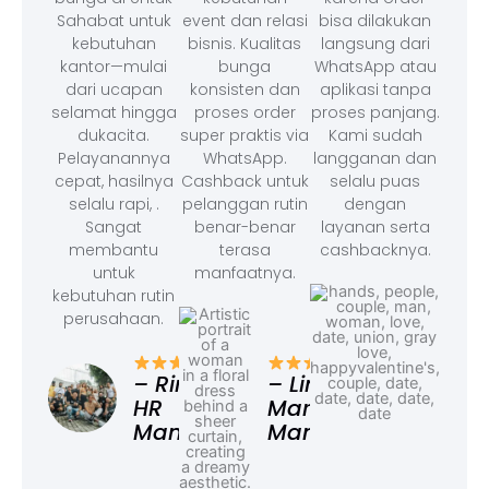
Sahabat untuk
event dan relasi
bisa dilakukan
kebutuhan
bisnis. Kualitas
langsung dari
kantor—mulai
bunga
WhatsApp atau
dari ucapan
konsisten dan
aplikasi tanpa
selamat hingga
proses order
proses panjang.
dukacita.
super praktis via
Kami sudah
Pelayanannya
WhatsApp.
langganan dan
cepat, hasilnya
Cashback untuk
selalu puas
selalu rapi, .
pelanggan rutin
dengan
Sangat
benar-benar
layanan serta
membantu
terasa
cashbacknya.
untuk
manfaatnya.
kebutuhan rutin
perusahaan.
– F
Ad
– Rina,
– Linda,
HR
Marketing
Manager
Manager