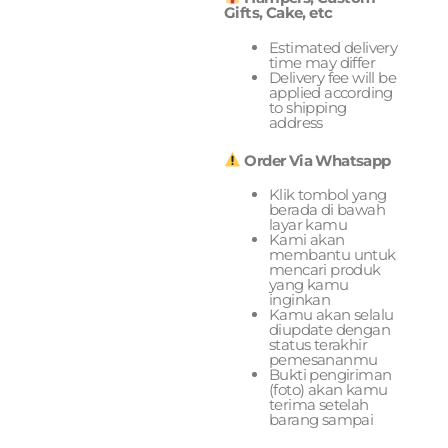
Gifts, Cake, etc
Estimated delivery
time may differ
Delivery fee will be
applied according
to shipping
address
Order Via Whatsapp
Klik tombol yang
berada di bawah
layar kamu
Kami akan
membantu untuk
mencari produk
yang kamu
inginkan
Kamu akan selalu
diupdate dengan
status terakhir
pemesananmu
Bukti pengiriman
(foto) akan kamu
terima setelah
barang sampai