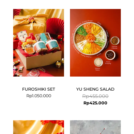
Current
Original
price
price
is:
was:
Rp425.000.
Rp455.000.
FUROSHIKI SET
YU SHENG SALAD
Rp
1.050.000
Rp
455.000
Rp
425.000
Current
Original
price
price