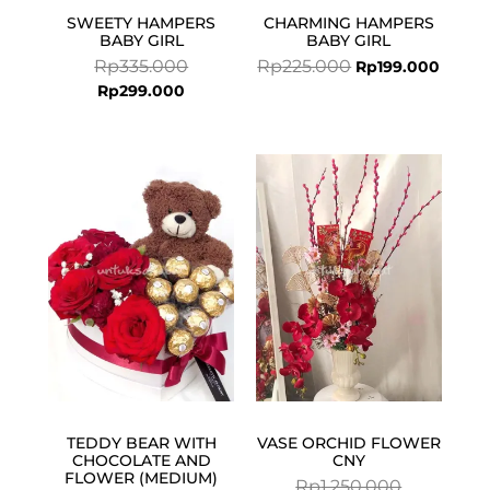
SWEETY HAMPERS
CHARMING HAMPERS
BABY GIRL
BABY GIRL
Rp
335.000
Rp
225.000
Rp
199.000
Rp
299.000
Current
Original
Current
Original
price
price
price
price
is:
was:
is:
was:
Rp899.000.
Rp950.000.
Rp1.199.000.
Rp1.250.000
TEDDY BEAR WITH
VASE ORCHID FLOWER
CHOCOLATE AND
CNY
FLOWER (MEDIUM)
Rp
1.250.000