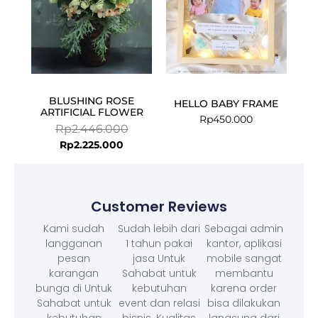
BLUSHING ROSE
HELLO BABY FRAME
ARTIFICIAL FLOWER
Rp
450.000
Rp
2.446.000
Rp
2.225.000
Customer Reviews
Kami sudah
Sudah lebih dari
Sebagai admin
langganan
1 tahun pakai
kantor, aplikasi
pesan
jasa Untuk
mobile sangat
karangan
Sahabat untuk
membantu
bunga di Untuk
kebutuhan
karena order
Sahabat untuk
event dan relasi
bisa dilakukan