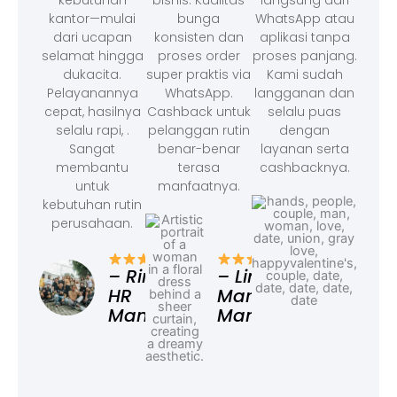
kebutuhan
bisnis. Kualitas
langsung dari
kantor—mulai
bunga
WhatsApp atau
dari ucapan
konsisten dan
aplikasi tanpa
selamat hingga
proses order
proses panjang.
dukacita.
super praktis via
Kami sudah
Pelayanannya
WhatsApp.
langganan dan
cepat, hasilnya
Cashback untuk
selalu puas
selalu rapi, .
pelanggan rutin
dengan
Sangat
benar-benar
layanan serta
membantu
terasa
cashbacknya.
untuk
manfaatnya.
kebutuhan rutin
perusahaan.
– F
Ad
– Rina,
– Linda,
HR
Marketing
Manager
Manager