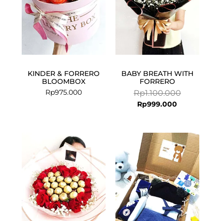
KINDER & FORRERO
BABY BREATH WITH
BLOOMBOX
FORRERO
Rp
975.000
Rp
1.100.000
Rp
999.000
Current
Original
price
price
is:
was:
Rp250.000.
Rp275.000.