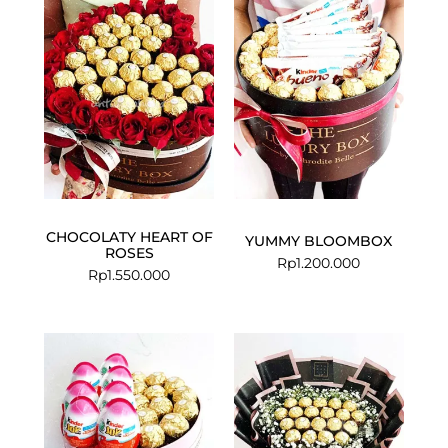
CHOCOLATY HEART OF
YUMMY BLOOMBOX
ROSES
Rp
1.200.000
Rp
1.550.000
Current
Original
price
price
is:
was:
Rp999.000.
Rp1.100.000