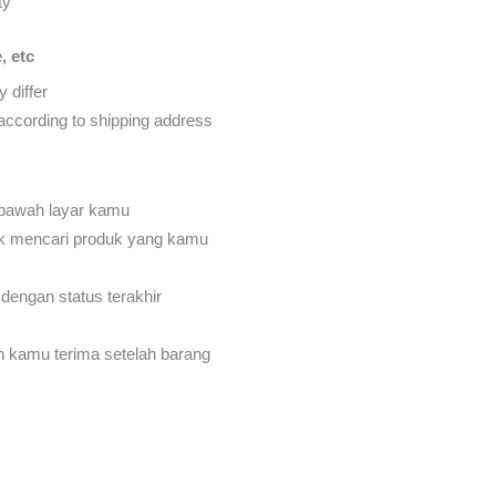
ty
, etc
 differ
d according to shipping address
 bawah layar kamu
k mencari produk yang kamu
dengan status terakhir
an kamu terima setelah barang