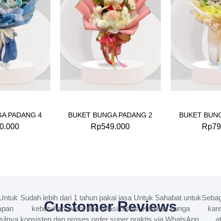
A PADANG 4
BUKET BUNGA PADANG 2
BUKET BUN
0.000
Rp
549.000
Rp
79
Untuk
Sudah lebih dari 1 tahun pakai jasa Untuk Sahabat untuk
Sebag
Customer Reviews
apan
kebutuhan event dan relasi bisnis. Kualitas bunga
kare
silnya
konsisten dan proses order super praktis via WhatsApp.
a