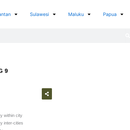
antan
Sulawesi
Maluku
Papua
G 9
atsapp
y within city
 inter-cities