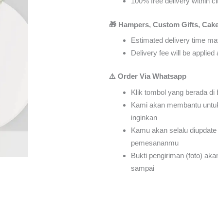
100% free delivery within ci
🎁 Hampers, Custom Gifts, Cake
Estimated delivery time may
Delivery fee will be applie
⚠️ Order Via Whatsapp
Klik tombol yang berada di
Kami akan membantu untu
inginkan
Kamu akan selalu diupdate 
pemesananmu
Bukti pengiriman (foto) ak
sampai