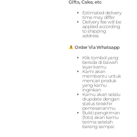
Gifts, Cake, etc
Estimated delivery
time may differ
Delivery fee will be
applied according
to shipping
address
Order Via Whatsapp
Klik tombol yang
berada di bawah
layar kamu
Kami akan
membantu untuk
mencari produk
yang kamu
inginkan
Kamu akan selalu
diupdate dengan
status terakhir
pemesananmu
Bukti pengiriman
(foto) akan kamu
terima setelah
barang sampai