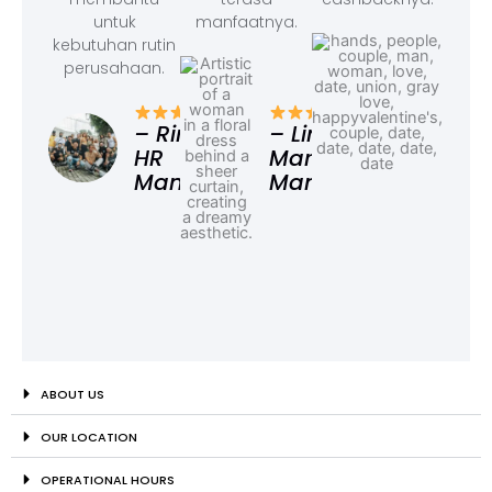
untuk
manfaatnya.
kebutuhan rutin
perusahaan.
– F
Ad
– Rina,
– Linda,
HR
Marketing
Manager
Manager
ABOUT US
OUR LOCATION
OPERATIONAL HOURS