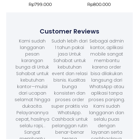
Rp
799.000
Rp
800.000
Customer Reviews
Kami sudah
Sudah lebih dari
Sebagai admin
langganan
1 tahun pakai
kantor, aplikasi
pesan
jasa Untuk
mobile sangat
karangan
Sahabat untuk
membantu
bunga di Untuk
kebutuhan
karena order
Sahabat untuk
event dan relasi
bisa dilakukan
kebutuhan
bisnis. Kualitas
langsung dari
kantor—mulai
bunga
WhatsApp atau
dari ucapan
konsisten dan
aplikasi tanpa
selamat hingga
proses order
proses panjang.
dukacita.
super praktis via
Kami sudah
Pelayanannya
WhatsApp.
langganan dan
cepat, hasilnya
Cashback untuk
selalu puas
selalu rapi, .
pelanggan rutin
dengan
Sangat
benar-benar
layanan serta
membantu
terasa
cashbacknya.