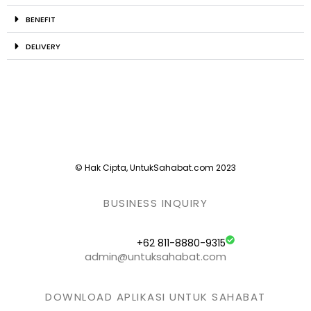
BENEFIT
DELIVERY
© Hak Cipta, UntukSahabat.com 2023
BUSINESS INQUIRY
+62 811-8880-9315
admin@untuksahabat.com
DOWNLOAD APLIKASI UNTUK SAHABAT