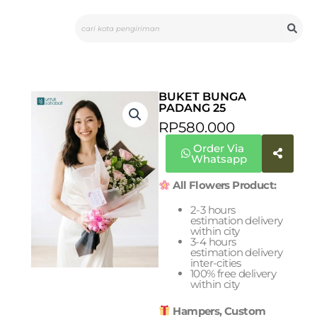
Skip
Search
to
content
BUKET BUNGA
PADANG 25
RP
580.000
Order Via
Whatsapp
All Flowers Product:
2-3 hours
estimation delivery
within city
3-4 hours
estimation delivery
inter-cities
100% free delivery
within city
Hampers, Custom