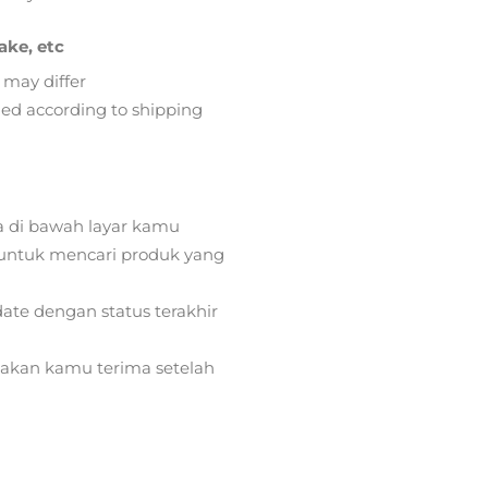
ake, etc
 may differ
lied according to shipping
a di bawah layar kamu
ntuk mencari produk yang
ate dengan status terakhir
) akan kamu terima setelah