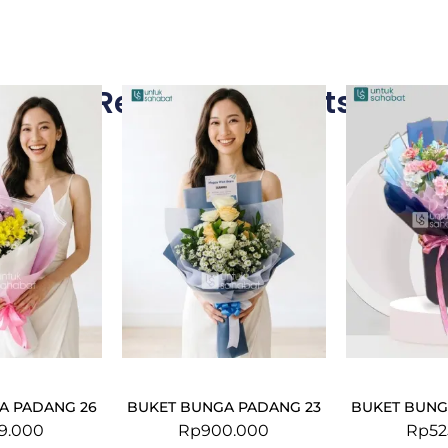
Related Products
A PADANG 26
BUKET BUNGA PADANG 23
BUKET BUNG
9.000
Rp
900.000
Rp
52