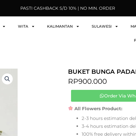
PASTI CASHBACK S/D 10% | NO MIN. ORDER
WITA
KALIMANTAN
SULAWESI
M
BUKET BUNGA PADA
RP
900.000
Order Via Wh
All Flowers Product:
2-3 hours estimation del
3-4 hours estimation deli
100% free delivery within