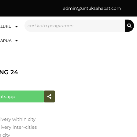
admin@untuksahabat.com
Search
ALUKU
PAPUA
NG 24
atsapp
ivery within city
very inter-cities
 city