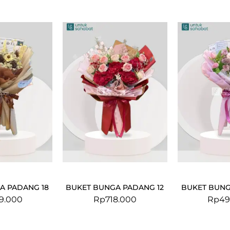
A PADANG 18
BUKET BUNGA PADANG 12
BUKET BUNG
9.000
Rp
718.000
Rp
49