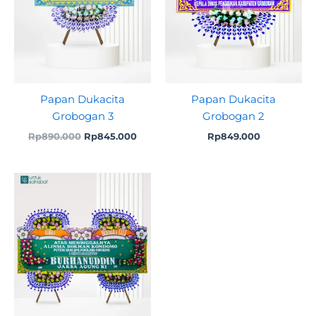
Papan Dukacita
Papan Dukacita
Grobogan 3
Grobogan 2
Rp
890.000
Rp
845.000
Rp
849.000
Original
Current
price
price
was:
is:
Rp1.990.000.
Rp1.849.000.