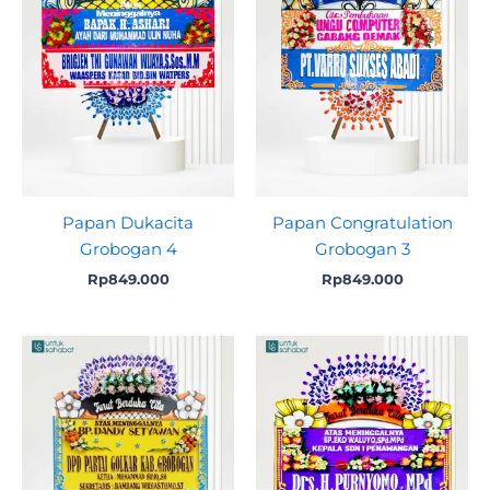
Papan Dukacita
Papan Congratulation
Grobogan 4
Grobogan 3
Rp
849.000
Rp
849.000
Original
Current
price
price
was:
is:
Rp890.000.
Rp845.000.