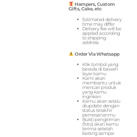
Hampers, Custom
Gifts, Cake, etc
Estimated delivery
time may differ
Delivery fee will be
applied according
to shipping
address
Order Via Whatsapp
Klik tombol yang
berada di bawah
layar kamu
Kami akan
membantu untuk
mencari produk
yang kamu
inginkan
Kamu akan selalu
diupdate dengan
status terakhir
pemesananmu
Bukti pengiriman
(foto) akan kamu
terima setelah
barang sampai