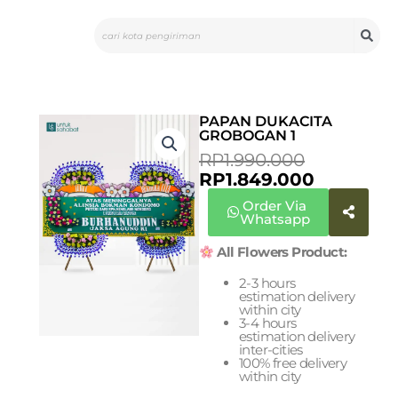
Skip
Search
to
content
PAPAN DUKACITA
GROBOGAN 1
ORIGINA
CURREN
RP
1.990.000
PRICE
PRICE
RP
1.849.000
WAS:
IS:
Order Via
RP1.990.0
RP1.849.0
Whatsapp
All Flowers Product:
2-3 hours
estimation delivery
within city
3-4 hours
estimation delivery
inter-cities
100% free delivery
within city