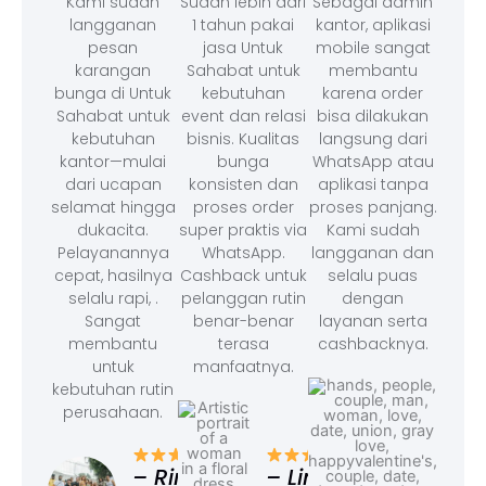
Kami sudah
Sudah lebih dari
Sebagai admin
langganan
1 tahun pakai
kantor, aplikasi
pesan
jasa Untuk
mobile sangat
karangan
Sahabat untuk
membantu
bunga di Untuk
kebutuhan
karena order
Sahabat untuk
event dan relasi
bisa dilakukan
kebutuhan
bisnis. Kualitas
langsung dari
kantor—mulai
bunga
WhatsApp atau
dari ucapan
konsisten dan
aplikasi tanpa
selamat hingga
proses order
proses panjang.
dukacita.
super praktis via
Kami sudah
Pelayanannya
WhatsApp.
langganan dan
cepat, hasilnya
Cashback untuk
selalu puas
selalu rapi, .
pelanggan rutin
dengan
Sangat
benar-benar
layanan serta
membantu
terasa
cashbacknya.
untuk
manfaatnya.
kebutuhan rutin
perusahaan.
– F
Ad
– Rina,
– Linda,