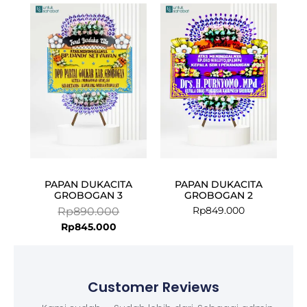
Current
Original
price
price
is:
was:
Rp845.000.
Rp890.000.
PAPAN DUKACITA
PAPAN DUKACITA
GROBOGAN 3
GROBOGAN 2
Rp
849.000
Rp
890.000
Rp
845.000
Customer Reviews