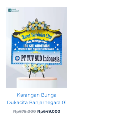
Original
Current
price
price
was:
is:
Rp675.000.
Rp649.000.
Karangan Bunga
Dukacita Banjarnegara 01
Rp
675.000
Rp
649.000