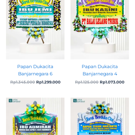
Papan Dukacita
Papan Dukacita
Banjarnegara 6
Banjarnegara 4
Rp
1.345.000
Rp
1.299.000
Rp
1.125.000
Rp
1.073.000
Original
Curre
price
price
was:
is:
Rp668.000.
Rp660