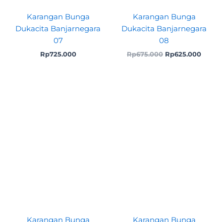
Karangan Bunga
Karangan Bunga
Dukacita Banjarnegara
Dukacita Banjarnegara
07
08
Rp
725.000
Rp
675.000
Rp
625.000
Original
Curr
price
price
was:
is:
Rp1.300.000.
Rp1.1
Karangan Bunga
Karangan Bunga