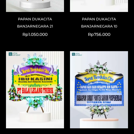
PAPAN DUKACITA
PAPAN DUKACITA
BANJARNEGARA 21
BANJARNEGARA 10
Rp
1.050.000
Rp
756.000
Original
Current
price
price
was:
is:
Rp1.125.000.
Rp1.073.000.