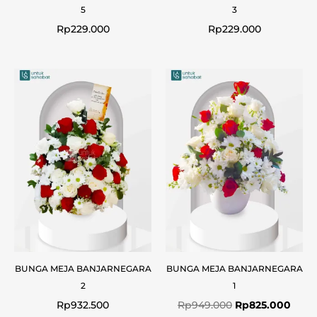
5
3
Rp
229.000
Rp
229.000
Original
Curr
price
price
was:
is:
Rp949.000.
Rp82
BUNGA MEJA BANJARNEGARA
BUNGA MEJA BANJARNEGARA
2
1
Rp
932.500
Rp
949.000
Rp
825.000