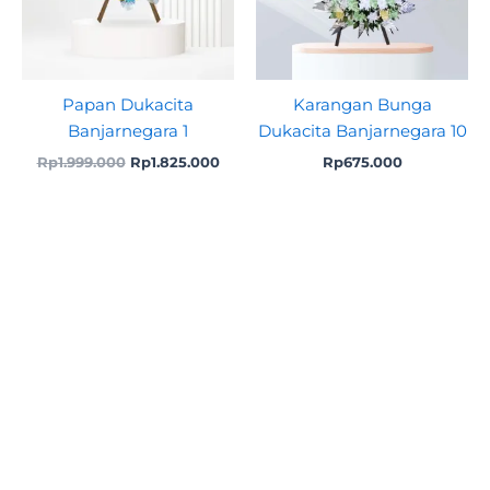
Papan Dukacita
Karangan Bunga
Banjarnegara 1
Dukacita Banjarnegara 10
Rp
1.999.000
Rp
1.825.000
Rp
675.000
Original
Curre
price
price
was:
is:
Rp675.000.
Rp625