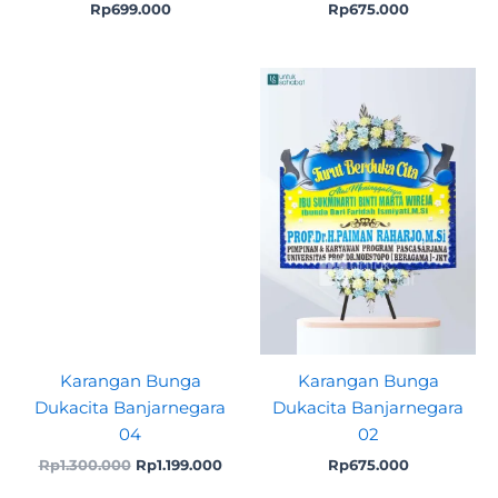
Rp
699.000
Rp
675.000
Original
Current
price
price
was:
is:
Rp1.300.000.
Rp1.199.000.
Karangan Bunga
Karangan Bunga
Dukacita Banjarnegara
Dukacita Banjarnegara
04
02
Rp
1.300.000
Rp
1.199.000
Rp
675.000