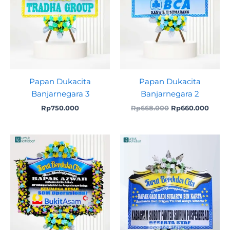
Papan Dukacita
Papan Dukacita
Banjarnegara 3
Banjarnegara 2
Rp
750.000
Rp
668.000
Rp
660.000
Original
Current
price
price
was:
is:
Rp1.999.000.
Rp1.825.000.