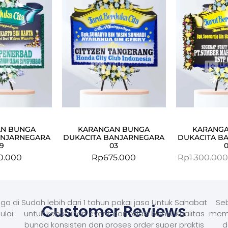
N BUNGA
KARANGAN BUNGA
KARANG
ANJARNEGARA
DUKACITA BANJARNEGARA
DUKACITA B
9
03
0.000
Rp
675.000
Rp
1.300.00
ga di
Sudah lebih dari 1 tahun pakai jasa Untuk Sahabat
Seb
Customer Reviews
ulai
untuk kebutuhan event dan relasi bisnis. Kualitas
memb
bunga konsisten dan proses order super praktis
d