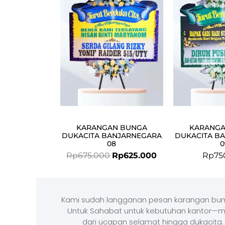
Rp675.000.
Rp625.000.
KARANGAN BUNGA
KARANGA
DUKACITA BANJARNEGARA
DUKACITA B
08
0
Rp
675.000
Rp
625.000
Rp
75
Kami sudah langganan pesan karangan bun
Untuk Sahabat untuk kebutuhan kantor—m
dari ucapan selamat hingga dukacita.