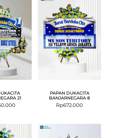
DUKACITA
PAPAN DUKACITA
EGARA 21
BANJARNEGARA 8
50.000
Rp
672.000
Original
Current
price
price