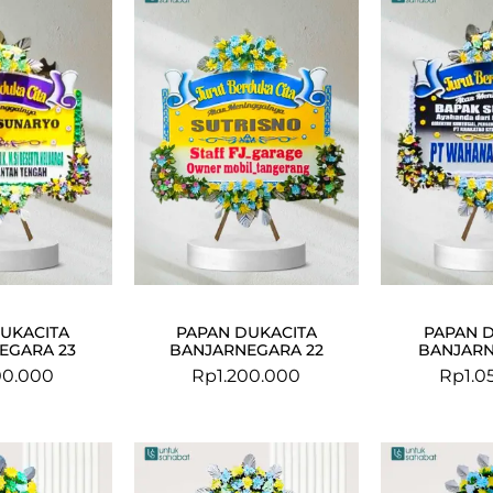
UKACITA
PAPAN DUKACITA
PAPAN 
EGARA 23
BANJARNEGARA 22
BANJARN
00.000
Rp
1.200.000
Rp
1.0
Original
Current
price
price