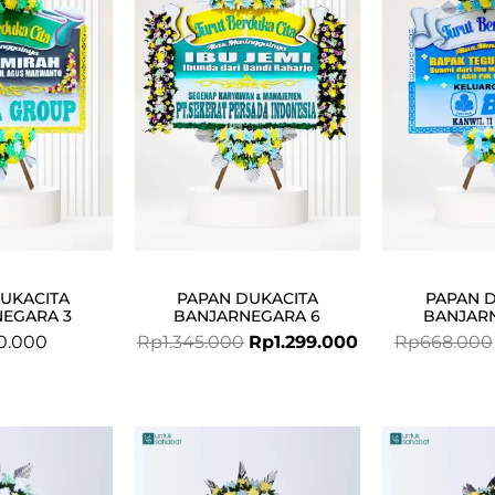
was:
is:
Rp1.345.000.
Rp1.299.000.
UKACITA
PAPAN DUKACITA
PAPAN 
EGARA 3
BANJARNEGARA 6
BANJAR
0.000
Rp
1.345.000
Rp
1.299.000
Rp
668.000