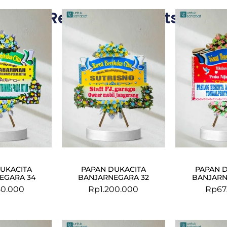
Related Products
UKACITA
PAPAN DUKACITA
PAPAN 
EGARA 34
BANJARNEGARA 32
BANJARN
50.000
Rp
1.200.000
Rp
67