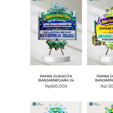
PAPAN DUKACITA
PAPAN D
BANJARNEGARA 24
BANJARN
Rp
650.000
Rp
1.3
Original
Current
price
price