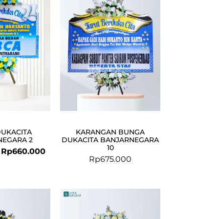
was:
is:
Rp668.000.
Rp660.000.
DUKACITA
KARANGAN BUNGA
NEGARA 2
DUKACITA BANJARNEGARA
10
Rp
660.000
Rp
675.000
Original
Current
price
price
was:
is: