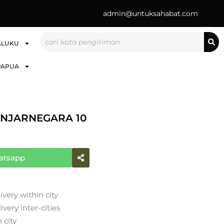
admin@untuksahabat.com
Search
ALUKU
PAPUA
ANJARNEGARA 10
atsapp
ivery within city
very inter-cities
 city