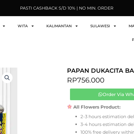
PASTI CASHBACK S/D 10% | NO MIN. ORDER
WITA
KALIMANTAN
SULAWESI
M
PAPAN DUKACITA B
RP
756.000
Order Via Wh
All Flowers Product:
2-3 hours estimation del
3-4 hours estimation deli
100% free delivery within