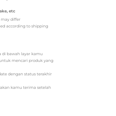
ake, etc
 may differ
lied according to shipping
a di bawah layar kamu
ntuk mencari produk yang
ate dengan status terakhir
) akan kamu terima setelah