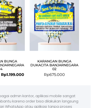
Rp1.300.000.
Rp1.199.000.
AN BUNGA
KARANGAN BUNGA
ANJARNEGARA
DUKACITA BANJARNEGARA
04
02
0
Rp
1.199.000
Rp
675.000
agai admin kantor, aplikasi mobile sangat
antu karena order bisa dilakukan langsung
ari WhatsApp atau aplikasi tanpa proses