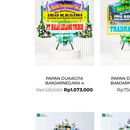
was:
is:
Rp1.125.000.
Rp1.073.000.
PAPAN DUKACITA
PAPAN D
BANJARNEGARA 4
BANJARN
Rp
1.125.000
Rp
1.073.000
Rp
75
Original
Current
price
price
was:
is: