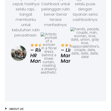
cepat, hasilnya
Cashback untuk
selalu puas
selalu rapi, .
pelanggan rutin
dengan
Sangat
benar-benar
layanan serta
membantu
terasa
cashbacknya.
untuk
manfaatnya.
kebutuhan rutin
perusahaan.
– F
Ad
– Rina,
– Linda,
HR
Marketing
Manager
Manager
ABOUT US