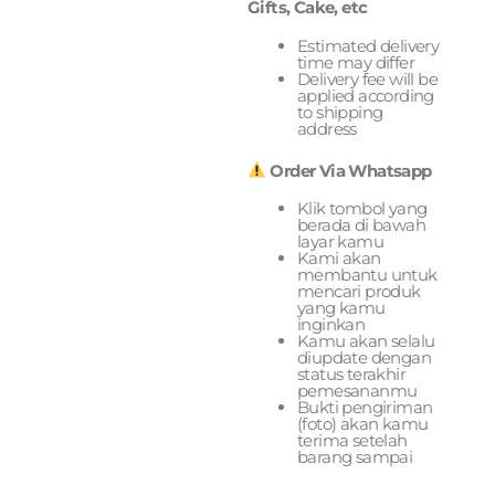
Gifts, Cake, etc
Estimated delivery
time may differ
Delivery fee will be
applied according
to shipping
address
Order Via Whatsapp
Klik tombol yang
berada di bawah
layar kamu
Kami akan
membantu untuk
mencari produk
yang kamu
inginkan
Kamu akan selalu
diupdate dengan
status terakhir
pemesananmu
Bukti pengiriman
(foto) akan kamu
terima setelah
barang sampai