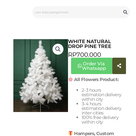
Skip
Search
to
content
WHITE NATURAL
DROP PINE TREE
RP
700.000
Order Via
Whatsapp
All Flowers Product:
2-3 hours
estimation delivery
within city
3-4 hours
estimation delivery
inter-cities
100% free delivery
within city
Hampers, Custom