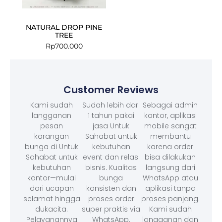
NATURAL DROP PINE
TREE
Rp
700.000
Customer Reviews
Kami sudah
Sudah lebih dari
Sebagai admin
langganan
1 tahun pakai
kantor, aplikasi
pesan
jasa Untuk
mobile sangat
karangan
Sahabat untuk
membantu
bunga di Untuk
kebutuhan
karena order
Sahabat untuk
event dan relasi
bisa dilakukan
kebutuhan
bisnis. Kualitas
langsung dari
kantor—mulai
bunga
WhatsApp atau
dari ucapan
konsisten dan
aplikasi tanpa
selamat hingga
proses order
proses panjang.
dukacita.
super praktis via
Kami sudah
Pelayanannya
WhatsApp.
langganan dan