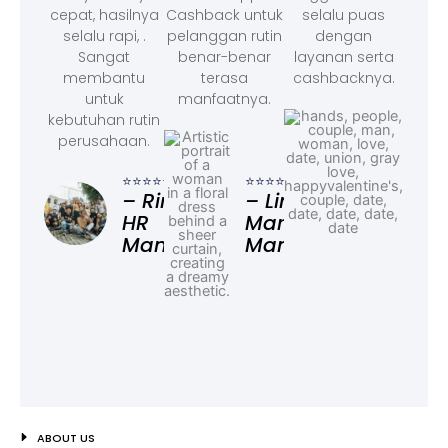
cepat, hasilnya
Cashback untuk
selalu puas
selalu rapi, .
pelanggan rutin
dengan
Sangat
benar-benar
layanan serta
membantu
terasa
cashbacknya.
untuk
manfaatnya.
kebutuhan rutin
perusahaan.
⭐⭐⭐
– F
⭐⭐⭐⭐⭐
⭐⭐⭐⭐⭐
Ad
– Rina,
– Linda,
HR
Marketing
Manager
Manager
ABOUT US