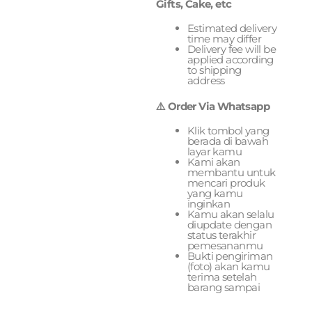
Gifts, Cake, etc
Estimated delivery
time may differ
Delivery fee will be
applied according
to shipping
address
⚠️ Order Via Whatsapp
Klik tombol yang
berada di bawah
layar kamu
Kami akan
membantu untuk
mencari produk
yang kamu
inginkan
Kamu akan selalu
diupdate dengan
status terakhir
pemesananmu
Bukti pengiriman
(foto) akan kamu
terima setelah
barang sampai