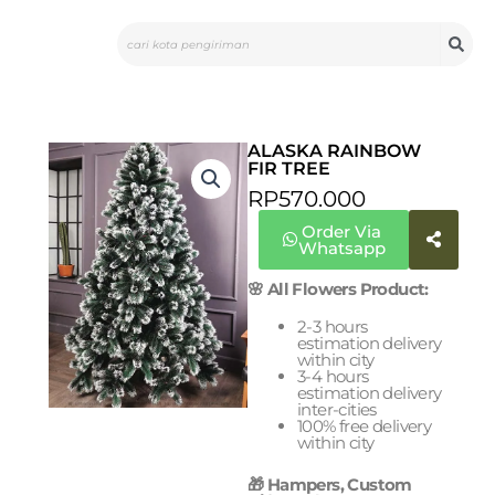
Skip
Search
to
content
ALASKA RAINBOW
FIR TREE
RP
570.000
Order Via
Whatsapp
🌸 All Flowers Product:
2-3 hours
estimation delivery
within city
3-4 hours
estimation delivery
inter-cities
100% free delivery
within city
🎁 Hampers, Custom