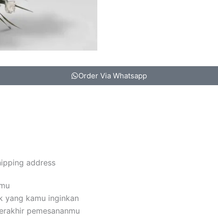
Order Via Whatsapp
hipping address
amu
k yang kamu inginkan
terakhir pemesananmu