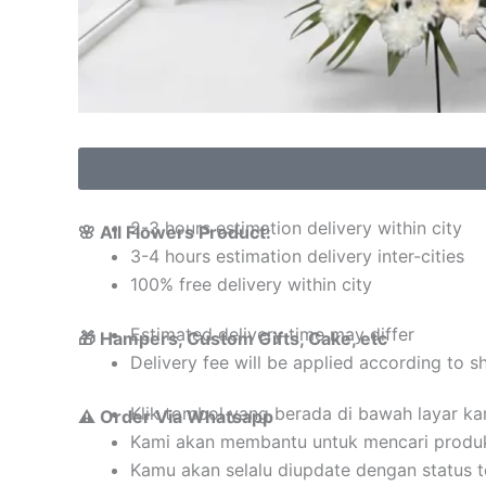
2-3 hours estimation delivery within city
🌸 All Flowers Product:
3-4 hours estimation delivery inter-cities
100% free delivery within city
Estimated delivery time may differ
🎁 Hampers, Custom Gifts, Cake, etc
Delivery fee will be applied according to s
Klik tombol yang berada di bawah layar k
⚠️ Order Via Whatsapp
Kami akan membantu untuk mencari produ
Kamu akan selalu diupdate dengan status 