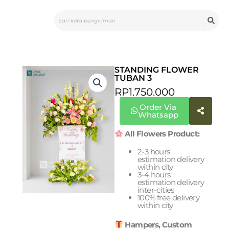
Skip
Search
to
content
STANDING FLOWER
TUBAN 3
RP
1.750.000
Order Via
Whatsapp
All Flowers Product:
2-3 hours
estimation delivery
within city
3-4 hours
estimation delivery
inter-cities
100% free delivery
within city
Hampers, Custom