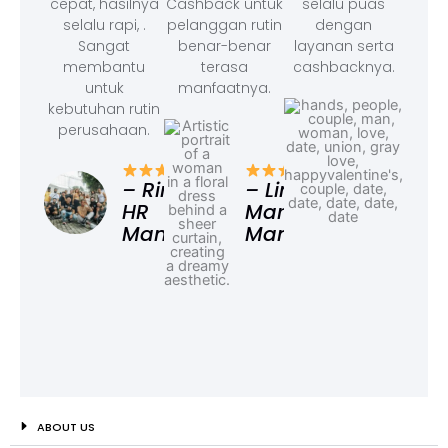
cepat, hasilnya
Cashback untuk
selalu puas
selalu rapi, .
pelanggan rutin
dengan
Sangat
benar-benar
layanan serta
membantu
terasa
cashbacknya.
untuk
manfaatnya.
kebutuhan rutin
perusahaan.
– F
Ad
– Rina,
– Linda,
HR
Marketing
Manager
Manager
ABOUT US