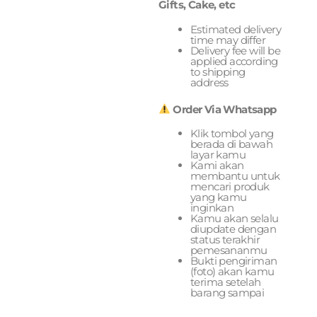
Gifts, Cake, etc
Estimated delivery
time may differ
Delivery fee will be
applied according
to shipping
address
Order Via Whatsapp
Klik tombol yang
berada di bawah
layar kamu
Kami akan
membantu untuk
mencari produk
yang kamu
inginkan
Kamu akan selalu
diupdate dengan
status terakhir
pemesananmu
Bukti pengiriman
(foto) akan kamu
terima setelah
barang sampai