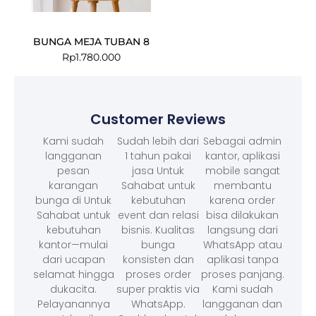
BUNGA MEJA TUBAN 8
Rp
1.780.000
Customer Reviews
Kami sudah
Sudah lebih dari
Sebagai admin
langganan
1 tahun pakai
kantor, aplikasi
pesan
jasa Untuk
mobile sangat
karangan
Sahabat untuk
membantu
bunga di Untuk
kebutuhan
karena order
Sahabat untuk
event dan relasi
bisa dilakukan
kebutuhan
bisnis. Kualitas
langsung dari
kantor—mulai
bunga
WhatsApp atau
dari ucapan
konsisten dan
aplikasi tanpa
selamat hingga
proses order
proses panjang.
dukacita.
super praktis via
Kami sudah
Pelayanannya
WhatsApp.
langganan dan