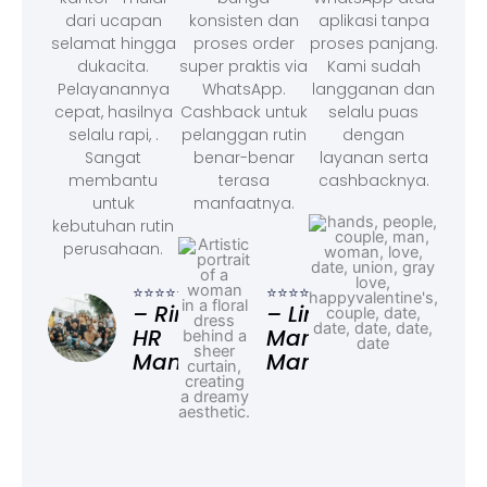
dari ucapan
konsisten dan
aplikasi tanpa
selamat hingga
proses order
proses panjang.
dukacita.
super praktis via
Kami sudah
Pelayanannya
WhatsApp.
langganan dan
cepat, hasilnya
Cashback untuk
selalu puas
selalu rapi, .
pelanggan rutin
dengan
Sangat
benar-benar
layanan serta
membantu
terasa
cashbacknya.
untuk
manfaatnya.
kebutuhan rutin
perusahaan.
⭐⭐⭐
– F
⭐⭐⭐⭐⭐
⭐⭐⭐⭐⭐
Ad
– Rina,
– Linda,
HR
Marketing
Manager
Manager