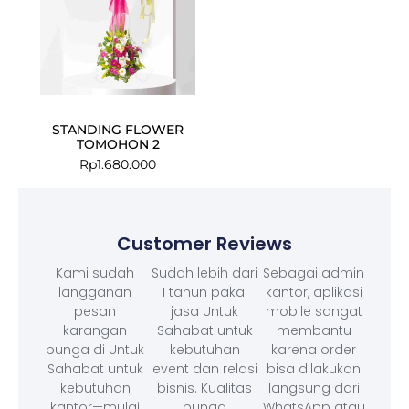
STANDING FLOWER
TOMOHON 2
Rp
1.680.000
Customer Reviews
Kami sudah
Sudah lebih dari
Sebagai admin
langganan
1 tahun pakai
kantor, aplikasi
pesan
jasa Untuk
mobile sangat
karangan
Sahabat untuk
membantu
bunga di Untuk
kebutuhan
karena order
Sahabat untuk
event dan relasi
bisa dilakukan
kebutuhan
bisnis. Kualitas
langsung dari
kantor—mulai
bunga
WhatsApp atau