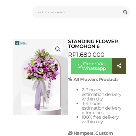
Skip
Search
to
content
STANDING FLOWER
TOMOHON 6
RP
1.680.000
Order Via
Whatsapp
🌸 All Flowers Product:
2-3 hours
estimation delivery
within city
3-4 hours
estimation delivery
inter-cities
100% free delivery
within city
🎁 Hampers, Custom