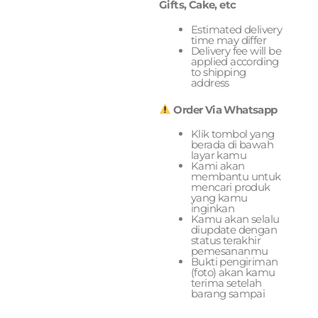
Gifts, Cake, etc
Estimated delivery
time may differ
Delivery fee will be
applied according
to shipping
address
Order Via Whatsapp
Klik tombol yang
berada di bawah
layar kamu
Kami akan
membantu untuk
mencari produk
yang kamu
inginkan
Kamu akan selalu
diupdate dengan
status terakhir
pemesananmu
Bukti pengiriman
(foto) akan kamu
terima setelah
barang sampai