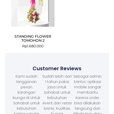
STANDING FLOWER
TOMOHON 2
Rp
1.680.000
Customer Reviews
Kami sudah
Sudah lebih dari
Sebagai admin
langganan
1 tahun pakai
kantor, aplikasi
pesan
jasa Untuk
mobile sangat
karangan
Sahabat untuk
membantu
bunga di Untuk
kebutuhan
karena order
Sahabat untuk
event dan relasi
bisa dilakukan
kebutuhan
bisnis. Kualitas
langsung dari
kantor—mulai
bunga
WhatsApp atau