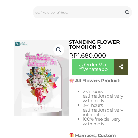
Skip
Search
to
content
STANDING FLOWER
TOMOHON 3
RP
1.680.000
Order Via
Whatsapp
All Flowers Product:
2-3 hours
estimation delivery
within city
3-4 hours
estimation delivery
inter-cities
100% free delivery
within city
Hampers, Custom