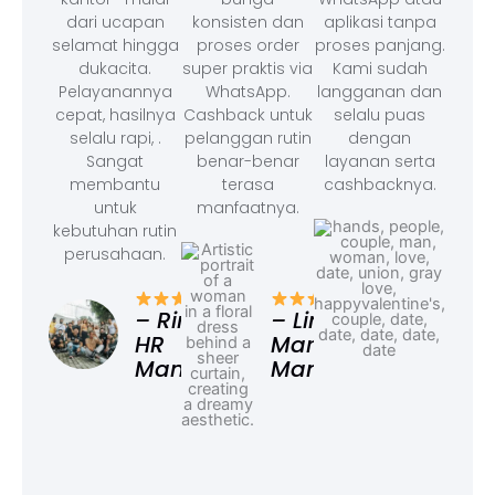
dari ucapan
konsisten dan
aplikasi tanpa
selamat hingga
proses order
proses panjang.
dukacita.
super praktis via
Kami sudah
Pelayanannya
WhatsApp.
langganan dan
cepat, hasilnya
Cashback untuk
selalu puas
selalu rapi, .
pelanggan rutin
dengan
Sangat
benar-benar
layanan serta
membantu
terasa
cashbacknya.
untuk
manfaatnya.
kebutuhan rutin
perusahaan.
– F
Ad
– Rina,
– Linda,
HR
Marketing
Manager
Manager