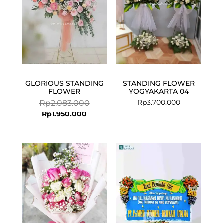
GLORIOUS STANDING
STANDING FLOWER
FLOWER
YOGYAKARTA 04
Rp
3.700.000
Rp
2.083.000
Rp
1.950.000
Current
Original
price
price
is:
was:
Rp624.500.
Rp749.000.