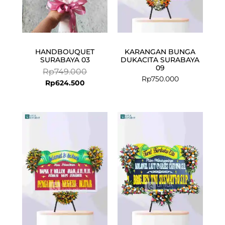
HANDBOUQUET
KARANGAN BUNGA
SURABAYA 03
DUKACITA SURABAYA
09
Rp
749.000
Rp
750.000
Rp
624.500