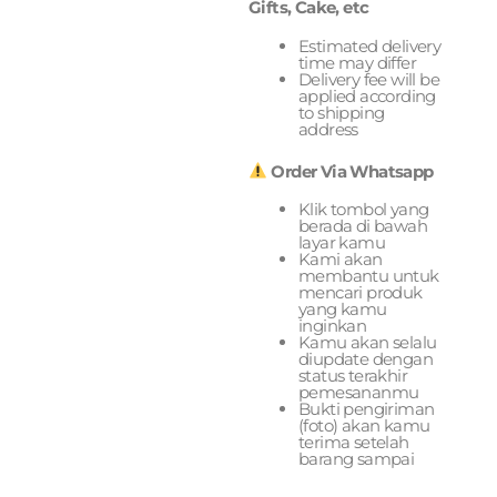
Gifts, Cake, etc
Estimated delivery
time may differ
Delivery fee will be
applied according
to shipping
address
Order Via Whatsapp
Klik tombol yang
berada di bawah
layar kamu
Kami akan
membantu untuk
mencari produk
yang kamu
inginkan
Kamu akan selalu
diupdate dengan
status terakhir
pemesananmu
Bukti pengiriman
(foto) akan kamu
terima setelah
barang sampai