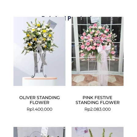
Related Products
OLIVER STANDING
PINK FESTIVE
FLOWER
STANDING FLOWER
Rp
1.400.000
Rp
2.083.000
Current
Original
price
price