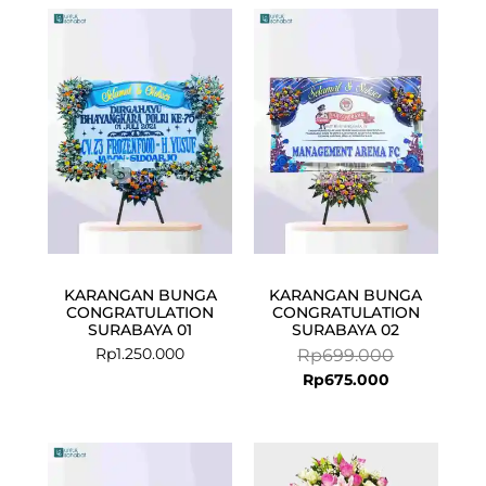
Current
Original
price
price
is:
was:
Rp675.000.
Rp699.000.
KARANGAN BUNGA
KARANGAN BUNGA
CONGRATULATION
CONGRATULATION
SURABAYA 01
SURABAYA 02
Rp
1.250.000
Rp
699.000
Rp
675.000
Current
Original
Current
Original
price
price
price
price