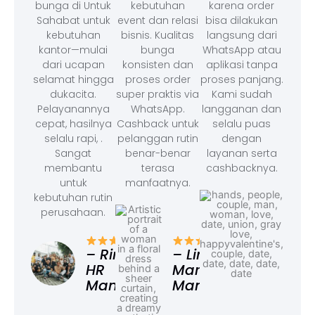
bunga di Untuk
kebutuhan
karena order
Sahabat untuk
event dan relasi
bisa dilakukan
kebutuhan
bisnis. Kualitas
langsung dari
kantor—mulai
bunga
WhatsApp atau
dari ucapan
konsisten dan
aplikasi tanpa
selamat hingga
proses order
proses panjang.
dukacita.
super praktis via
Kami sudah
Pelayanannya
WhatsApp.
langganan dan
cepat, hasilnya
Cashback untuk
selalu puas
selalu rapi, .
pelanggan rutin
dengan
Sangat
benar-benar
layanan serta
membantu
terasa
cashbacknya.
untuk
manfaatnya.
kebutuhan rutin
perusahaan.
– F
Ad
– Rina,
– Linda,
HR
Marketing
Manager
Manager