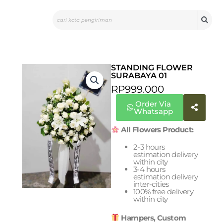
Skip
Search
to
content
STANDING FLOWER
SURABAYA 01
RP
999.000
Order Via
Whatsapp
All Flowers Product:
2-3 hours
estimation delivery
within city
3-4 hours
estimation delivery
inter-cities
100% free delivery
within city
Hampers, Custom