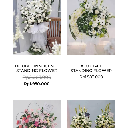
is:
was:
Rp1.950.000.
Rp2.083.000.
DOUBLE INNOCENCE
HALO CIRCLE
STANDING FLOWER
STANDING FLOWER
Rp
1.583.000
Rp
2.083.000
Rp
1.950.000
Current
Original
price
price
is:
was:
Rp1.950.000.
Rp2.083.000.