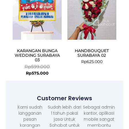
KARANGAN BUNGA
HANDBOUQUET
WEDDING SURABAYA
SURABAYA 02
03
Rp
625.000
Rp
599.000
Rp
575.000
Customer Reviews
Kami sudah
Sudah lebih dari
Sebagai admin
langganan
1 tahun pakai
kantor, aplikasi
pesan
jasa Untuk
mobile sangat
karangan
Sahabat untuk
membantu