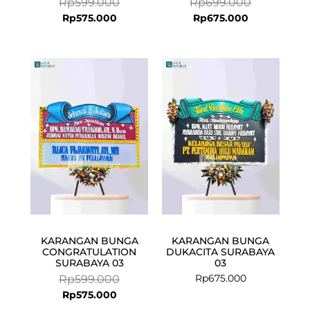
Rp
599.000
Rp
699.000
Rp
575.000
Rp
675.000
Current
Original
price
price
is:
was:
Rp575.000.
Rp599.000.
KARANGAN BUNGA
KARANGAN BUNGA
CONGRATULATION
DUKACITA SURABAYA
SURABAYA 03
03
Rp
675.000
Rp
599.000
Rp
575.000