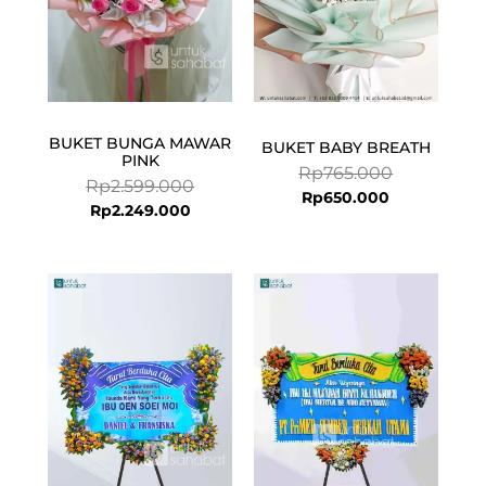
BUKET BUNGA MAWAR
BUKET BABY BREATH
PINK
Rp
765.000
Rp
2.599.000
Rp
650.000
Rp
2.249.000
Current
Original
price
price
is:
was:
Rp1.199.000.
Rp1.250.000.