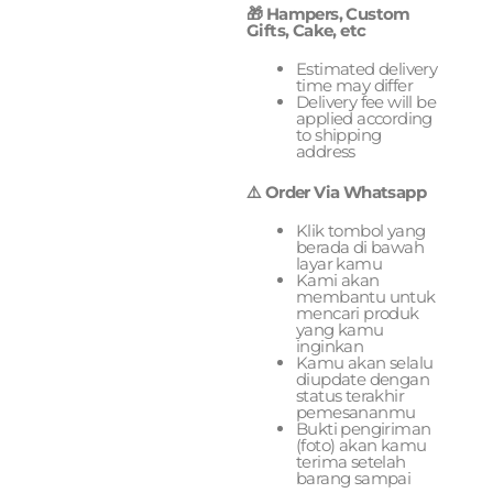
🎁 Hampers, Custom
Gifts, Cake, etc
Estimated delivery
time may differ
Delivery fee will be
applied according
to shipping
address
⚠️ Order Via Whatsapp
Klik tombol yang
berada di bawah
layar kamu
Kami akan
membantu untuk
mencari produk
yang kamu
inginkan
Kamu akan selalu
diupdate dengan
status terakhir
pemesananmu
Bukti pengiriman
(foto) akan kamu
terima setelah
barang sampai