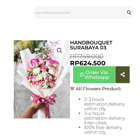
Skip
Search
to
content
HANDBOUQUET
SURABAYA 03
CURRENT
ORIGINAL
RP
749.000
PRICE
PRICE
RP
624.500
IS:
WAS:
Order Via
RP624.500.
RP749.000
Whatsapp
🌸 All Flowers Product:
2-3 hours
estimation delivery
within city
3-4 hours
estimation delivery
inter-cities
100% free delivery
within city