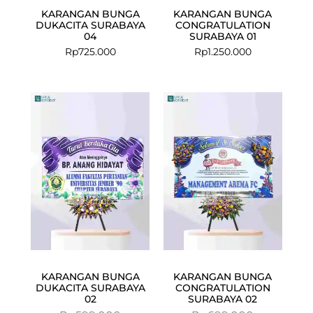
KARANGAN BUNGA
KARANGAN BUNGA
DUKACITA SURABAYA
CONGRATULATION
04
SURABAYA 01
Rp
725.000
Rp
1.250.000
Current
Original
Current
Original
price
price
price
price
is:
was:
is:
was:
Rp575.000.
Rp599.000.
Rp675.000.
Rp699.000.
KARANGAN BUNGA
KARANGAN BUNGA
DUKACITA SURABAYA
CONGRATULATION
02
SURABAYA 02