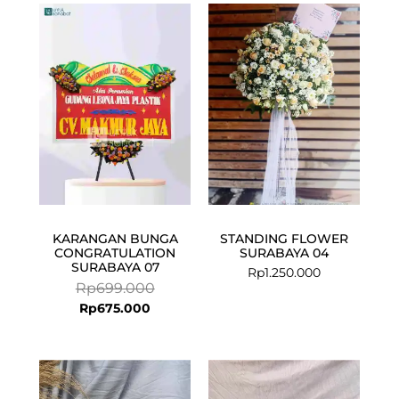
Current
Original
price
price
is:
was:
Rp675.000.
Rp699.000.
KARANGAN BUNGA
STANDING FLOWER
CONGRATULATION
SURABAYA 04
SURABAYA 07
Rp
1.250.000
Rp
699.000
Rp
675.000