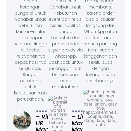
pesan
jasa Untuk
mobile sangat
karangan
Sahabat untuk
membantu
bunga di Untuk
kebutuhan
karena order
Sahabat untuk
event dan relasi
bisa dilakukan
kebutuhan
bisnis. Kualitas
langsung dari
kantor—mulai
bunga
WhatsApp atau
dari ucapan
konsisten dan
aplikasi tanpa
selamat hingga
proses order
proses panjang.
dukacita.
super praktis via
Kami sudah
Pelayanannya
WhatsApp.
langganan dan
cepat, hasilnya
Cashback untuk
selalu puas
selalu rapi, .
pelanggan rutin
dengan
Sangat
benar-benar
layanan serta
membantu
terasa
cashbacknya.
untuk
manfaatnya.
kebutuhan rutin
perusahaan.
⭐⭐⭐
– F
⭐⭐⭐⭐⭐
⭐⭐⭐⭐⭐
Ad
– Rina,
– Linda,
HR
Marketing
Manager
Manager