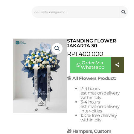
Skip
Search
to
content
STANDING FLOWER
JAKARTA 30
RP
1.400.000
Order Via
Whatsapp
🌸 All Flowers Product:
2-3 hours
estimation delivery
within city
3-4 hours
estimation delivery
inter-cities
100% free delivery
within city
🎁 Hampers, Custom