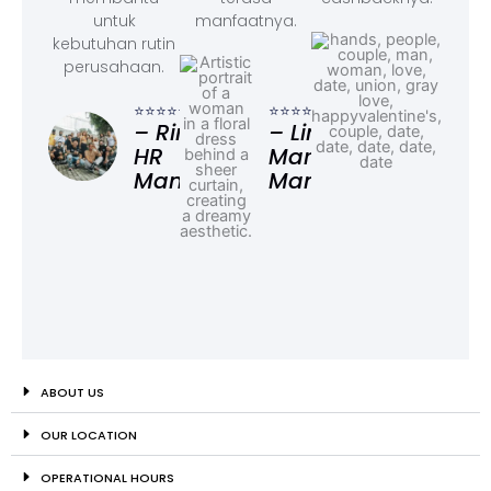
untuk
manfaatnya.
kebutuhan rutin
perusahaan.
⭐⭐⭐
– F
⭐⭐⭐⭐⭐
⭐⭐⭐⭐⭐
Ad
– Rina,
– Linda,
HR
Marketing
Manager
Manager
ABOUT US
OUR LOCATION
OPERATIONAL HOURS