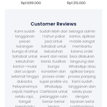
Rp
1.699.000
Rp
1.315.000
Customer Reviews
Kami sudah
Sudah lebih dari
Sebagai admin
langganan
1 tahun pakai
kantor, aplikasi
pesan
jasa Untuk
mobile sangat
karangan
Sahabat untuk
membantu
bunga di Untuk
kebutuhan
karena order
Sahabat untuk
event dan relasi
bisa dilakukan
kebutuhan
bisnis. Kualitas
langsung dari
kantor—mulai
bunga
WhatsApp atau
dari ucapan
konsisten dan
aplikasi tanpa
selamat hingga
proses order
proses panjang.
dukacita.
super praktis via
Kami sudah
Pelayanannya
WhatsApp.
langganan dan
cepat, hasilnya
Cashback untuk
selalu puas
selalu rapi, .
pelanggan rutin
dengan
Sangat
benar-benar
layanan serta
membantu
terasa
cashbacknya.