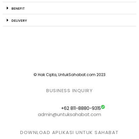
BENEFIT
DELIVERY
© Hak Cipta, UntukSahabat.com 2023
BUSINESS INQUIRY
+62 811-8880-9315
admin@untuksahabat.com
DOWNLOAD APLIKASI UNTUK SAHABAT