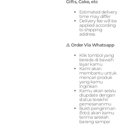
Gifts, Cake, etc
Estimated delivery
time may differ
Delivery fee will be
applied according
to shipping
address
⚠️ Order Via Whatsapp
Klik tombol yang
berada di bawah
layar kamu
Kami akan
membantu untuk
mencari produk
yang kamu
inginkan
Kamu akan selalu
diupdate dengan
status terakhir
pemesananmu
Bukti pengiriman
(foto) akan kamu
terima setelah
barang sampai