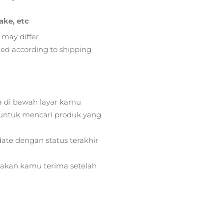
ake, etc
 may differ
lied according to shipping
a di bawah layar kamu
ntuk mencari produk yang
ate dengan status terakhir
) akan kamu terima setelah