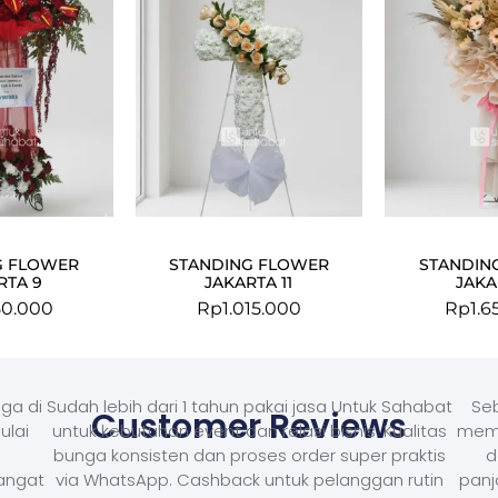
G FLOWER
STANDING FLOWER
STANDIN
RTA 9
JAKARTA 11
JAKA
50.000
Rp
1.015.000
Rp
1.6
ga di
Sudah lebih dari 1 tahun pakai jasa Untuk Sahabat
Seb
Customer Reviews
ulai
untuk kebutuhan event dan relasi bisnis. Kualitas
memb
bunga konsisten dan proses order super praktis
d
Sangat
via WhatsApp. Cashback untuk pelanggan rutin
panj