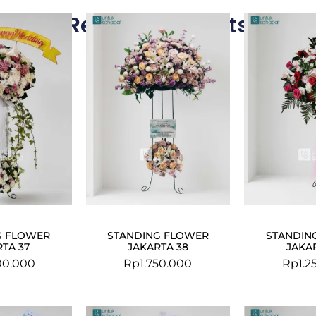
Related Products
G FLOWER
STANDING FLOWER
STANDIN
TA 37
JAKARTA 38
JAKA
00.000
Rp
1.750.000
Rp
1.2