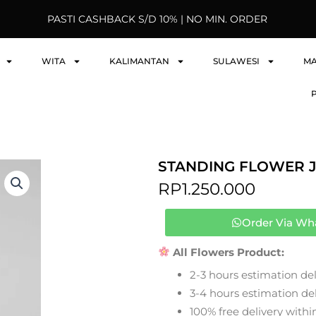
PASTI CASHBACK S/D 10% | NO MIN. ORDER
WITA
KALIMANTAN
SULAWESI
M
STANDING FLOWER J
RP
1.250.000
Order Via Wh
All Flowers Product:
2-3 hours estimation del
3-4 hours estimation deli
100% free delivery within