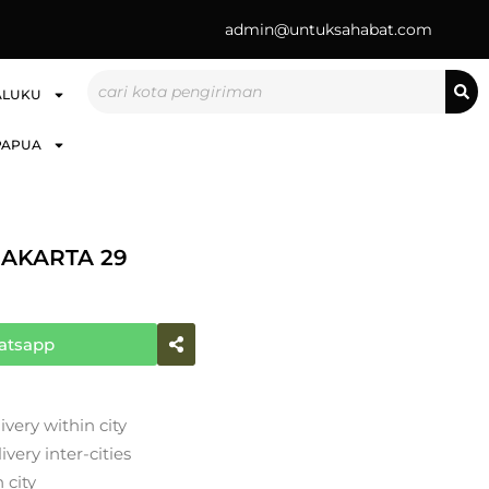
admin@untuksahabat.com
Search
ALUKU
PAPUA
AKARTA 29
atsapp
ivery within city
very inter-cities
 city