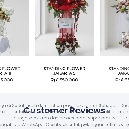
G FLOWER
STANDING FLOWER
STANDIN
TA 11
JAKARTA 9
JAKA
15.000
Rp
1.550.000
Rp
1.6
ga di
Sudah lebih dari 1 tahun pakai jasa Untuk Sahabat
Seb
Customer Reviews
ulai
untuk kebutuhan event dan relasi bisnis. Kualitas
memb
bunga konsisten dan proses order super praktis
d
Sangat
via WhatsApp. Cashback untuk pelanggan rutin
panj