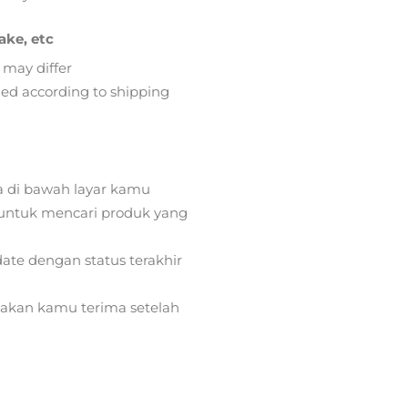
ake, etc
 may differ
lied according to shipping
a di bawah layar kamu
ntuk mencari produk yang
ate dengan status terakhir
) akan kamu terima setelah