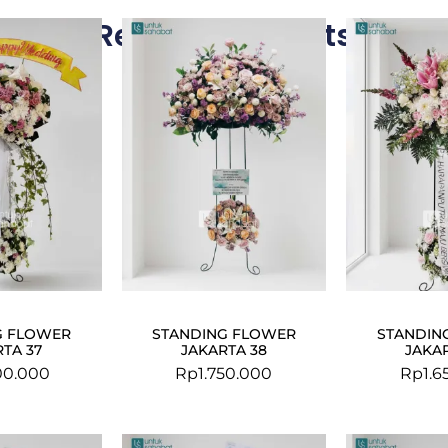
Related Products
G FLOWER
STANDING FLOWER
STANDIN
TA 37
JAKARTA 38
JAKA
00.000
Rp
1.750.000
Rp
1.6