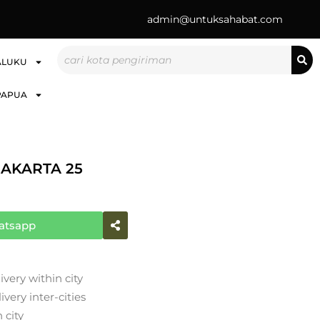
admin@untuksahabat.com
Search
ALUKU
PAPUA
AKARTA 25
atsapp
ivery within city
very inter-cities
 city