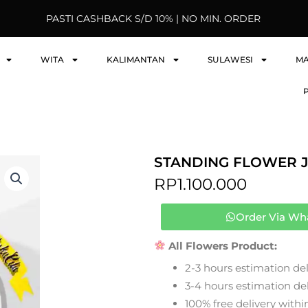
PASTI CASHBACK S/D 10% | NO MIN. ORDER
WITA
KALIMANTAN
SULAWESI
M
STANDING FLOWER J
RP
1.100.000
Order Via Wh
All Flowers Product:
2-3 hours estimation del
3-4 hours estimation deli
100% free delivery within