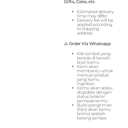
Gifts, Cake, etc
Estimated delivery
time may differ
Delivery fee will be
applied according
to shipping
address
⚠️ Order Via Whatsapp
Klik tombol yang
berada di bawah
layar kamu
Kami akan
membantu untuk
mencari produk
yang kamu
inginkan
Kamu akan selalu
diupdate dengan
status terakhir
pemesananmu
Bukti pengiriman
(foto) akan kamu
terima setelah
barang sampai