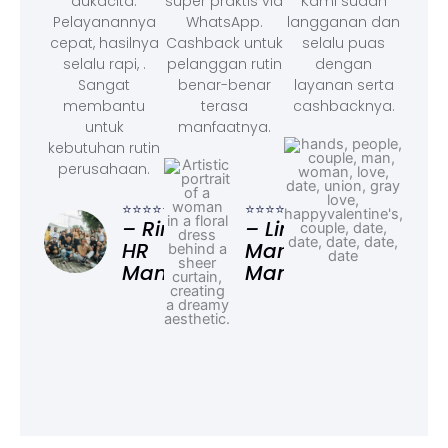
dukacita.
super praktis via
Kami sudah
Pelayanannya
WhatsApp.
langganan dan
cepat, hasilnya
Cashback untuk
selalu puas
selalu rapi, .
pelanggan rutin
dengan
Sangat
benar-benar
layanan serta
membantu
terasa
cashbacknya.
untuk
manfaatnya.
kebutuhan rutin
perusahaan.
⭐⭐⭐
– F
⭐⭐⭐⭐⭐
⭐⭐⭐⭐⭐
Ad
– Rina,
– Linda,
HR
Marketing
Manager
Manager