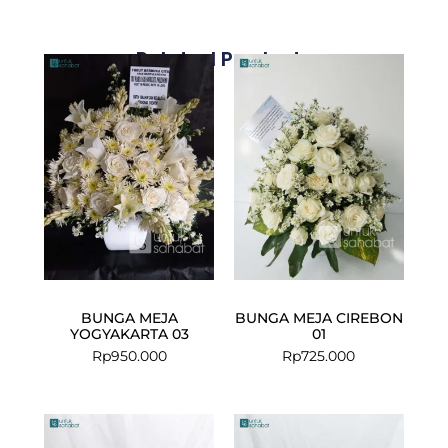
Related Products
BUNGA MEJA
BUNGA MEJA CIREBON
YOGYAKARTA 03
01
Rp
950.000
Rp
725.000
Current
Original
price
price