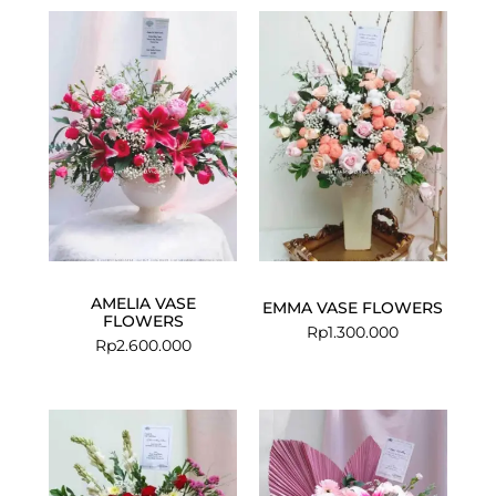
AMELIA VASE
EMMA VASE FLOWERS
FLOWERS
Rp
1.300.000
Rp
2.600.000
Current
Original
price
price
is:
was:
Rp1.300.000
Rp1.400.00