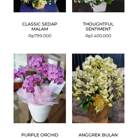
CLASSIC SEDAP
THOUGHTFUL
MALAM
SENTIMENT
Rp
799.000
Rp
1.400.000
Current
Original
Current
Original
price
price
price
price
is:
was:
is:
was:
Rp1.920.000.
Rp2.000.000.
Rp2.910.000
Rp3.000.00
PURPLE ORCHID
ANGGREK BULAN