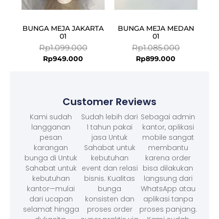
BUNGA MEJA JAKARTA
BUNGA MEJA MEDAN
01
01
Rp
1.099.000
Rp
1.085.000
Rp
949.000
Rp
899.000
Customer Reviews
Kami sudah
Sudah lebih dari
Sebagai admin
langganan
1 tahun pakai
kantor, aplikasi
pesan
jasa Untuk
mobile sangat
karangan
Sahabat untuk
membantu
bunga di Untuk
kebutuhan
karena order
Sahabat untuk
event dan relasi
bisa dilakukan
kebutuhan
bisnis. Kualitas
langsung dari
kantor—mulai
bunga
WhatsApp atau
dari ucapan
konsisten dan
aplikasi tanpa
selamat hingga
proses order
proses panjang.