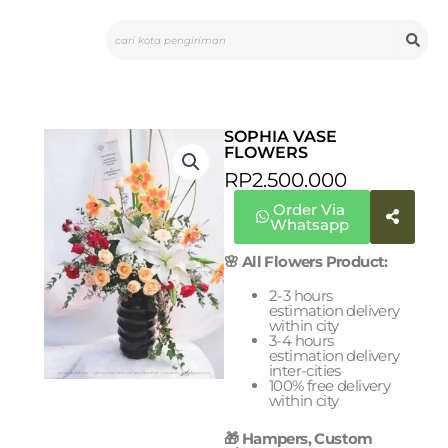
Skip
Search
to
content
SOPHIA VASE
FLOWERS
RP
2.500.000
Order Via
Whatsapp
🌸 All Flowers Product:
2-3 hours
estimation delivery
within city
3-4 hours
estimation delivery
inter-cities
100% free delivery
within city
🎁 Hampers, Custom