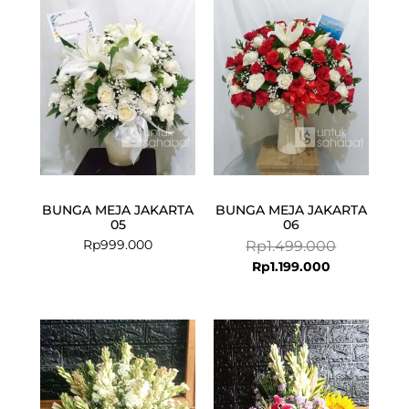
is:
was:
Rp1.199.000.
Rp1.499.000
BUNGA MEJA JAKARTA
BUNGA MEJA JAKARTA
05
06
Rp
999.000
Rp
1.499.000
Rp
1.199.000