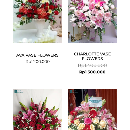
CHARLOTTE VASE
AVA VASE FLOWERS
FLOWERS
Rp
1.200.000
Rp
1.400.000
Rp
1.300.000
Current
Original
price
price
is:
was:
Rp1.299.000.
Rp1.449.000.