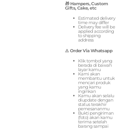
🎁 Hampers, Custom
Gifts, Cake, etc
Estimated delivery
time may differ
Delivery fee will be
applied according
to shipping
address
⚠️ Order Via Whatsapp
Klik tombol yang
berada di bawah
layar kamu
Kami akan
membantu untuk
mencari produk
yang kamu
inginkan
Kamu akan selalu
diupdate dengan
status terakhir
pemesananmu
Bukti pengiriman
(foto) akan kamu
terima setelah
barang sampai