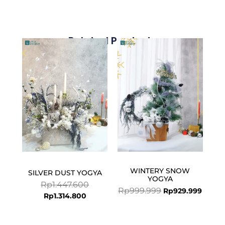
Related Products
Current
Original
Original
Curren
price
price
price
price
is:
was:
was:
is:
Rp1.314.800.
Rp1.447.600.
Rp999.999.
Rp929
WINTERY SNOW
SILVER DUST YOGYA
YOGYA
Rp
1.447.600
Rp
999.999
Rp
929.999
Rp
1.314.800