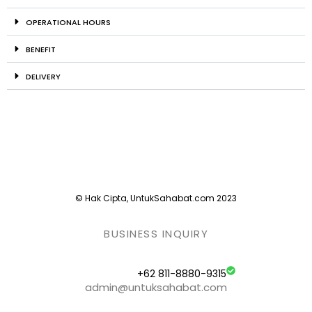
OPERATIONAL HOURS
BENEFIT
DELIVERY
© Hak Cipta, UntukSahabat.com 2023
BUSINESS INQUIRY
+62 811-8880-9315
admin@untuksahabat.com