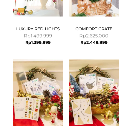
LUXURY RED LIGHTS
COMFORT CRATE
Rp
1.499.999
Rp
2.625.000
Rp
1.399.999
Rp
2.449.999