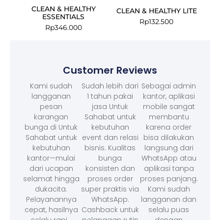
CLEAN & HEALTHY
CLEAN & HEALTHY LITE
ESSENTIALS
Rp
132.500
Rp
346.000
Customer Reviews
Kami sudah
Sudah lebih dari
Sebagai admin
langganan
1 tahun pakai
kantor, aplikasi
pesan
jasa Untuk
mobile sangat
karangan
Sahabat untuk
membantu
bunga di Untuk
kebutuhan
karena order
Sahabat untuk
event dan relasi
bisa dilakukan
kebutuhan
bisnis. Kualitas
langsung dari
kantor—mulai
bunga
WhatsApp atau
dari ucapan
konsisten dan
aplikasi tanpa
selamat hingga
proses order
proses panjang.
dukacita.
super praktis via
Kami sudah
Pelayanannya
WhatsApp.
langganan dan
cepat, hasilnya
Cashback untuk
selalu puas
selalu rapi, .
pelanggan rutin
dengan