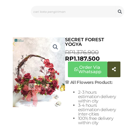
Skip
Search
to
content
SECRET FOREST
YOGYA
CURRENT
ORIGINA
RP
1.376.900
PRICE
PRICE
RP
1.187.500
IS:
WAS:
Order Via
RP1.187.50
RP1.376.9
Whatsapp
🌸 All Flowers Product:
2-3 hours
estimation delivery
within city
3-4 hours
estimation delivery
inter-cities
100% free delivery
within city