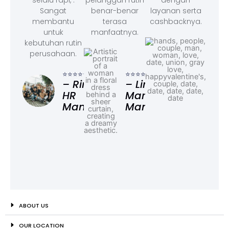
Sangat
benar-benar
layanan serta
membantu
terasa
cashbacknya.
untuk
manfaatnya.
kebutuhan rutin
perusahaan.
⭐⭐⭐
– F
⭐⭐⭐⭐⭐
⭐⭐⭐⭐⭐
Ad
– Rina,
– Linda,
HR
Marketing
Manager
Manager
ABOUT US
OUR LOCATION