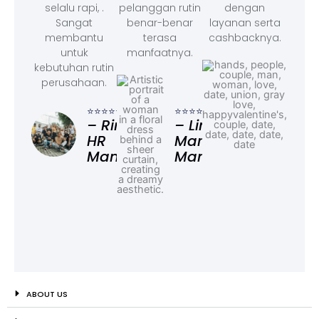
selalu rapi, .
pelanggan rutin
dengan
Sangat
benar-benar
layanan serta
membantu
terasa
cashbacknya.
untuk
manfaatnya.
kebutuhan rutin
perusahaan.
⭐⭐⭐
– F
⭐⭐⭐⭐⭐
⭐⭐⭐⭐⭐
Ad
– Rina,
– Linda,
HR
Marketing
Manager
Manager
ABOUT US