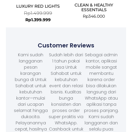
CLEAN & HEALTHY
LUXURY RED LIGHTS
ESSENTIALS
Rp
1.499.999
Rp
346.000
Rp
1.399.999
Customer Reviews
Kami sudah
Sudah lebih dari
Sebagai admin
langganan
1 tahun pakai
kantor, aplikasi
pesan
jasa Untuk
mobile sangat
karangan
Sahabat untuk
membantu
bunga di Untuk
kebutuhan
karena order
Sahabat untuk
event dan relasi
bisa dilakukan
kebutuhan
bisnis. Kualitas
langsung dari
kantor—mulai
bunga
WhatsApp atau
dari ucapan
konsisten dan
aplikasi tanpa
selamat hingga
proses order
proses panjang.
dukacita.
super praktis via
Kami sudah
Pelayanannya
WhatsApp.
langganan dan
cepat, hasilnya
Cashback untuk
selalu puas