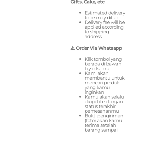
Gifts, Cake, etc
Estimated delivery
time may differ
Delivery fee will be
applied according
to shipping
address
⚠️ Order Via Whatsapp
Klik tombol yang
berada di bawah
layar kamu
Kami akan
membantu untuk
mencari produk
yang kamu
inginkan
Kamu akan selalu
diupdate dengan
status terakhir
pemesananmu
Bukti pengiriman
(foto) akan kamu
terima setelah
barang sampai