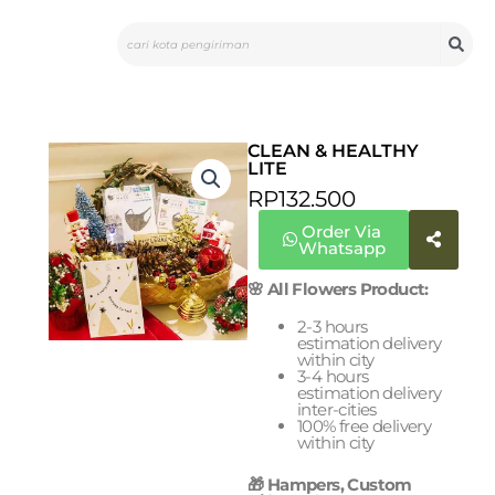
Skip
Search
to
content
CLEAN & HEALTHY
LITE
RP
132.500
Order Via
Whatsapp
🌸 All Flowers Product:
2-3 hours
estimation delivery
within city
3-4 hours
estimation delivery
inter-cities
100% free delivery
within city
🎁 Hampers, Custom