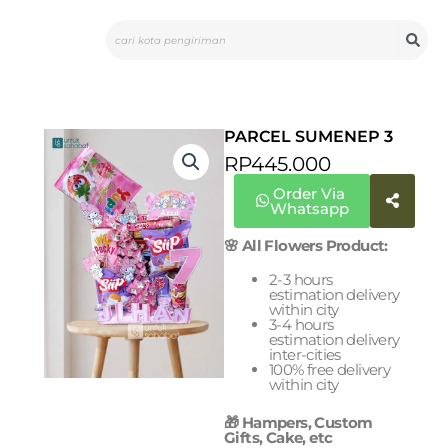
Skip
Search
to
content
PARCEL SUMENEP 3
RP
445.000
Order Via
Whatsapp
🌸 All Flowers Product:
2-3 hours
estimation delivery
within city
3-4 hours
estimation delivery
inter-cities
100% free delivery
within city
🎁 Hampers, Custom
Gifts, Cake, etc