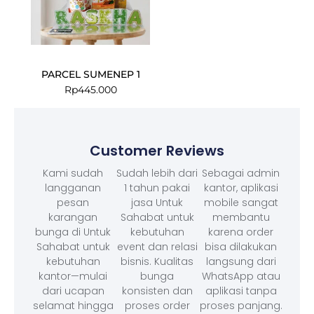
PARCEL SUMENEP 1
Rp
445.000
Customer Reviews
Kami sudah
Sudah lebih dari
Sebagai admin
langganan
1 tahun pakai
kantor, aplikasi
pesan
jasa Untuk
mobile sangat
karangan
Sahabat untuk
membantu
bunga di Untuk
kebutuhan
karena order
Sahabat untuk
event dan relasi
bisa dilakukan
kebutuhan
bisnis. Kualitas
langsung dari
kantor—mulai
bunga
WhatsApp atau
dari ucapan
konsisten dan
aplikasi tanpa
selamat hingga
proses order
proses panjang.