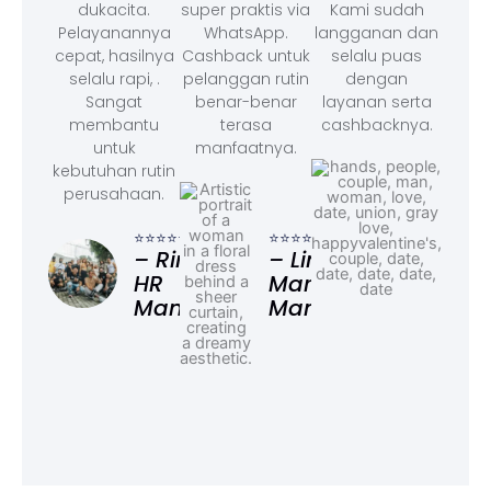
dukacita.
super praktis via
Kami sudah
Pelayanannya
WhatsApp.
langganan dan
cepat, hasilnya
Cashback untuk
selalu puas
selalu rapi, .
pelanggan rutin
dengan
Sangat
benar-benar
layanan serta
membantu
terasa
cashbacknya.
untuk
manfaatnya.
kebutuhan rutin
perusahaan.
⭐⭐⭐
– F
⭐⭐⭐⭐⭐
⭐⭐⭐⭐⭐
Ad
– Rina,
– Linda,
HR
Marketing
Manager
Manager