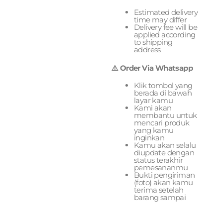
Estimated delivery
time may differ
Delivery fee will be
applied according
to shipping
address
⚠️ Order Via Whatsapp
Klik tombol yang
berada di bawah
layar kamu
Kami akan
membantu untuk
mencari produk
yang kamu
inginkan
Kamu akan selalu
diupdate dengan
status terakhir
pemesananmu
Bukti pengiriman
(foto) akan kamu
terima setelah
barang sampai