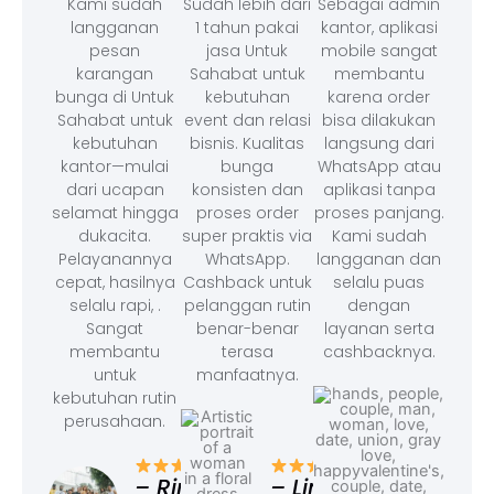
Kami sudah
Sudah lebih dari
Sebagai admin
langganan
1 tahun pakai
kantor, aplikasi
pesan
jasa Untuk
mobile sangat
karangan
Sahabat untuk
membantu
bunga di Untuk
kebutuhan
karena order
Sahabat untuk
event dan relasi
bisa dilakukan
kebutuhan
bisnis. Kualitas
langsung dari
kantor—mulai
bunga
WhatsApp atau
dari ucapan
konsisten dan
aplikasi tanpa
selamat hingga
proses order
proses panjang.
dukacita.
super praktis via
Kami sudah
Pelayanannya
WhatsApp.
langganan dan
cepat, hasilnya
Cashback untuk
selalu puas
selalu rapi, .
pelanggan rutin
dengan
Sangat
benar-benar
layanan serta
membantu
terasa
cashbacknya.
untuk
manfaatnya.
kebutuhan rutin
perusahaan.
– F
Ad
– Rina,
– Linda,