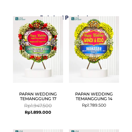
Related Products
Current
Original
price
price
is:
was:
Rp1.899.000.
Rp1.947.500.
PAPAN WEDDING
PAPAN WEDDING
TEMANGGUNG 17
TEMANGGUNG 14
Rp
1.789.500
Rp
1.947.500
Rp
1.899.000