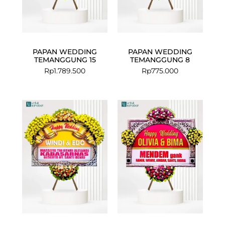
PAPAN WEDDING
PAPAN WEDDING
TEMANGGUNG 15
TEMANGGUNG 8
Rp
1.789.500
Rp
775.000
Current
Original
Current
Original
price
price
price
price
is:
was:
is:
was:
Rp999.000.
Rp1.025.000.
Rp749.000.
Rp775.000.