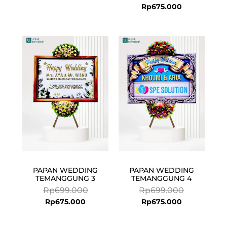
Rp
675.000
Current
Original
Current
Original
price
price
price
price
is:
was:
is:
was:
Rp675.000.
Rp699.000.
Rp675.000.
Rp699.000.
PAPAN WEDDING
PAPAN WEDDING
TEMANGGUNG 3
TEMANGGUNG 4
Rp
699.000
Rp
699.000
Rp
675.000
Rp
675.000