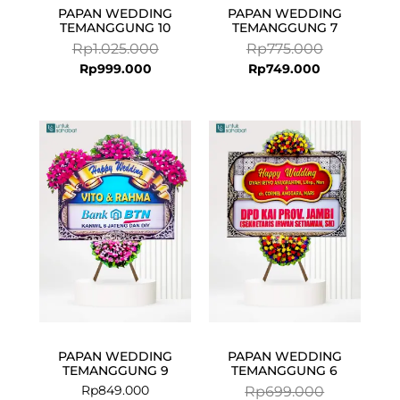
PAPAN WEDDING
PAPAN WEDDING
TEMANGGUNG 10
TEMANGGUNG 7
Rp
1.025.000
Rp
775.000
Rp
999.000
Rp
749.000
Current
Original
price
price
is:
was:
Rp675.000.
Rp699.000.
PAPAN WEDDING
PAPAN WEDDING
TEMANGGUNG 9
TEMANGGUNG 6
Rp
849.000
Rp
699.000