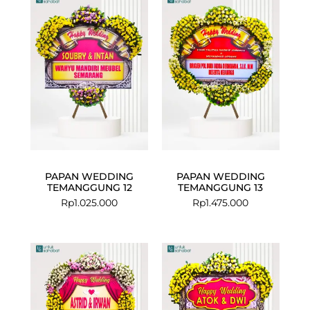
PAPAN WEDDING
PAPAN WEDDING
TEMANGGUNG 12
TEMANGGUNG 13
Rp
1.025.000
Rp
1.475.000
Current
Original
price
price
is:
was:
Rp999.000.
Rp1.025.000