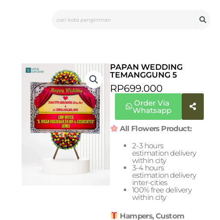
Skip
Search
to
content
PAPAN WEDDING
TEMANGGUNG 5
RP
699.000
Order Via
Whatsapp
All Flowers Product:
2-3 hours
estimation delivery
within city
3-4 hours
estimation delivery
inter-cities
100% free delivery
within city
Hampers, Custom