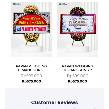
Current
Original
Current
Original
price
price
price
price
is:
was:
is:
was:
Rp575.000.
Rp599.000.
Rp575.000.
Rp599.000.
PAPAN WEDDING
PAPAN WEDDING
TEMANGGUNG 1
TEMANGGUNG 2
Rp
599.000
Rp
599.000
Rp
575.000
Rp
575.000
Customer Reviews