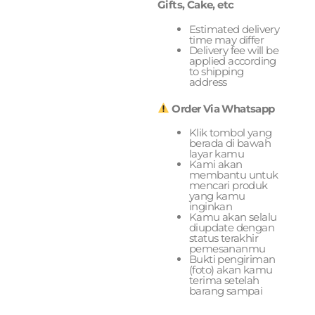
Gifts, Cake, etc
Estimated delivery
time may differ
Delivery fee will be
applied according
to shipping
address
Order Via Whatsapp
Klik tombol yang
berada di bawah
layar kamu
Kami akan
membantu untuk
mencari produk
yang kamu
inginkan
Kamu akan selalu
diupdate dengan
status terakhir
pemesananmu
Bukti pengiriman
(foto) akan kamu
terima setelah
barang sampai