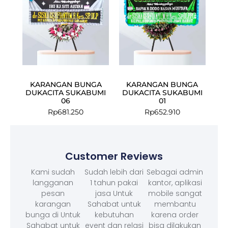
KARANGAN BUNGA
KARANGAN BUNGA
DUKACITA SUKABUMI
DUKACITA SUKABUMI
06
01
Rp
681.250
Rp
652.910
Customer Reviews
Kami sudah
Sudah lebih dari
Sebagai admin
langganan
1 tahun pakai
kantor, aplikasi
pesan
jasa Untuk
mobile sangat
karangan
Sahabat untuk
membantu
bunga di Untuk
kebutuhan
karena order
Sahabat untuk
event dan relasi
bisa dilakukan