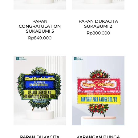
PAPAN
PAPAN DUKACITA
CONGRATULATION
SUKABUMI 2
SUKABUMI 5
Rp
800.000
Rp
849.000
Current
Original
price
price
is:
was:
Rp1.648.000.
Rp1.749.000.
PAPAN DUKACITA
KARANGAN BUNGA