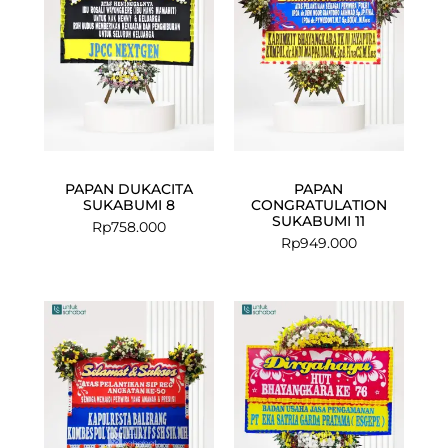
PAPAN DUKACITA
PAPAN
SUKABUMI 8
CONGRATULATION
SUKABUMI 11
Rp
758.000
Rp
949.000
Current
Original
price
price
is:
was:
Rp999.000.
Rp1.035.000.