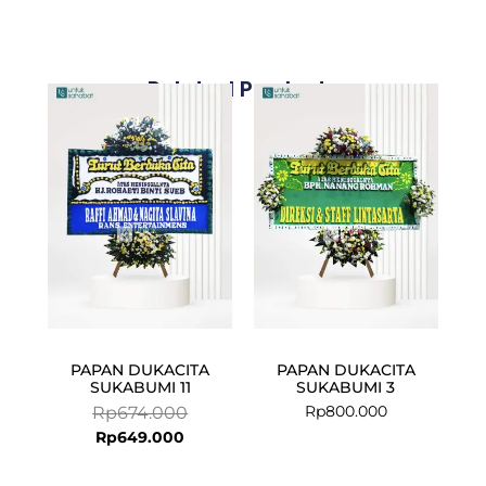
Related Products
Current
Original
price
price
is:
was:
Rp649.000.
Rp674.000.
PAPAN DUKACITA
PAPAN DUKACITA
SUKABUMI 11
SUKABUMI 3
Rp
800.000
Rp
674.000
Rp
649.000