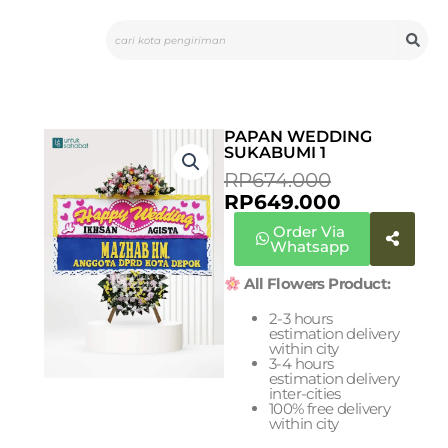
Skip
Search
to
content
PAPAN WEDDING
SUKABUMI 1
ORIGINAL
CURRENT
RP
674.000
PRICE
PRICE
RP
649.000
WAS:
IS:
Order Via
RP674.000
RP649.000
Whatsapp
All Flowers Product:
2-3 hours
estimation delivery
within city
3-4 hours
estimation delivery
inter-cities
100% free delivery
within city