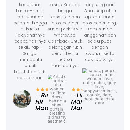
kebutuhan
bisnis. Kualitas
langsung dari
kantor—mulai
bunga
WhatsApp atau
dari ucapan
konsisten dan
aplikasi tanpa
selamat hingga
proses order
proses panjang.
dukacita.
super praktis via
Kami sudah
Pelayanannya
WhatsApp.
langganan dan
cepat, hasilnya
Cashback untuk
selalu puas
selalu rapi, .
pelanggan rutin
dengan
Sangat
benar-benar
layanan serta
membantu
terasa
cashbacknya.
untuk
manfaatnya.
kebutuhan rutin
perusahaan.
– F
Ad
– Rina,
– Linda,
HR
Marketing
Manager
Manager