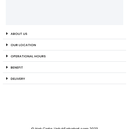
ABOUT US
OUR LOCATION
OPERATIONAL HOURS
BENEFIT
DELIVERY
© Hak Cipta, UntukSahabat.com 2023