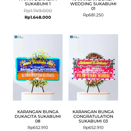
SUKABUMI 1
WEDDING SUKABUMI
01
Rp
1.749.000
Rp
681.250
Rp
1.648.000
KARANGAN BUNGA
KARANGAN BUNGA
DUKACITA SUKABUMI
CONGRATULATION
08
SUKABUMI 03
Rp
652.910
Rp
652.910