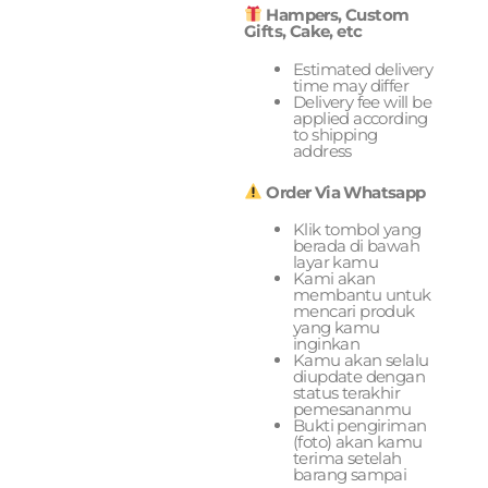
Hampers, Custom
Gifts, Cake, etc
Estimated delivery
time may differ
Delivery fee will be
applied according
to shipping
address
Order Via Whatsapp
Klik tombol yang
berada di bawah
layar kamu
Kami akan
membantu untuk
mencari produk
yang kamu
inginkan
Kamu akan selalu
diupdate dengan
status terakhir
pemesananmu
Bukti pengiriman
(foto) akan kamu
terima setelah
barang sampai