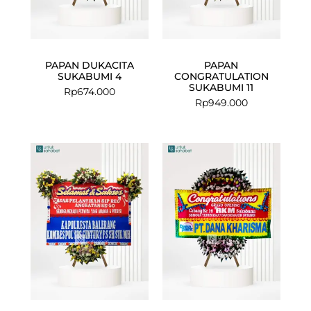
PAPAN DUKACITA
PAPAN
SUKABUMI 4
CONGRATULATION
SUKABUMI 11
Rp
674.000
Rp
949.000
Current
Original
price
price
is:
was:
Rp999.000.
Rp1.035.000.