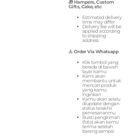
🎁 Hampers, Custom
Gifts, Cake, etc
Estimated delivery
time may differ
Delivery fee will be
applied according
to shipping
address
⚠️ Order Via Whatsapp
Klik tombol yang
berada di bawah
layar kamu
Kami akan
membantu untuk
mencari produk
yang kamu
inginkan
Kamu akan selalu
diupdate dengan
status terakhir
pemesananmu
Bukti pengiriman
(foto) akan kamu
terima setelah
barang sampai