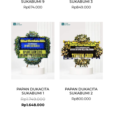
SUKABUMI 9
SUKABUMI 3
Rp
674.000
Rp
849.000
Current
Original
price
price
is:
was:
Rp1.648.000.
Rp1.749.000.
PAPAN DUKACITA
PAPAN DUKACITA
SUKABUMI 1
SUKABUMI 2
Rp
800.000
Rp
1.749.000
Rp
1.648.000