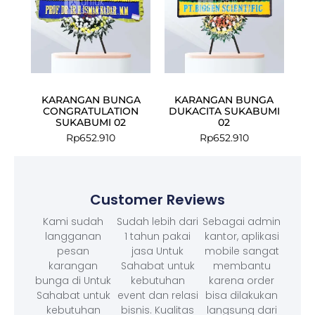
KARANGAN BUNGA
KARANGAN BUNGA
CONGRATULATION
DUKACITA SUKABUMI
SUKABUMI 02
02
Rp
652.910
Rp
652.910
Customer Reviews
Kami sudah
Sudah lebih dari
Sebagai admin
langganan
1 tahun pakai
kantor, aplikasi
pesan
jasa Untuk
mobile sangat
karangan
Sahabat untuk
membantu
bunga di Untuk
kebutuhan
karena order
Sahabat untuk
event dan relasi
bisa dilakukan
kebutuhan
bisnis. Kualitas
langsung dari