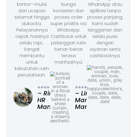
kantor—mulai
bunga
WhatsApp atau
dari ucapan
konsisten dan
aplikasi tanpa
selamat hingga
proses order
proses panjang.
dukacita.
super praktis via
Kami sudah
Pelayanannya
WhatsApp.
langganan dan
cepat, hasilnya
Cashback untuk
selalu puas
selalu rapi, .
pelanggan rutin
dengan
Sangat
benar-benar
layanan serta
membantu
terasa
cashbacknya.
untuk
manfaatnya.
kebutuhan rutin
perusahaan.
⭐⭐⭐
– F
⭐⭐⭐⭐⭐
⭐⭐⭐⭐⭐
Ad
– Rina,
– Linda,
HR
Marketing
Manager
Manager