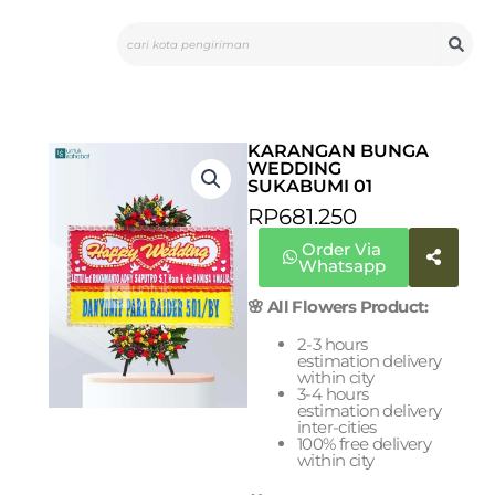
Skip
Search
to
content
KARANGAN BUNGA
WEDDING
SUKABUMI 01
RP
681.250
Order Via
Whatsapp
🌸 All Flowers Product:
2-3 hours
estimation delivery
within city
3-4 hours
estimation delivery
inter-cities
100% free delivery
within city