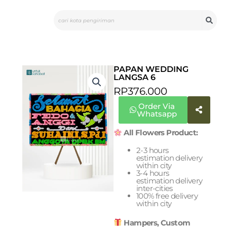
Skip
Search
to
content
PAPAN WEDDING
LANGSA 6
RP
376.000
Order Via
Whatsapp
All Flowers Product:
2-3 hours
estimation delivery
within city
3-4 hours
estimation delivery
inter-cities
100% free delivery
within city
Hampers, Custom