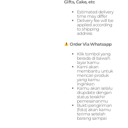
Gifts, Cake, etc
Estimated delivery
time may differ
Delivery fee will be
applied according
to shipping
address
Order Via Whatsapp
Klik tombol yang
berada di bawah
layar kamu
Kami akan
membantu untuk
mencari produk
yang kamu
inginkan
Kamu akan selalu
diupdate dengan
status terakhir
pemesananmu
Bukti pengiriman
(foto) akan kamu
terima setelah
barang sampai