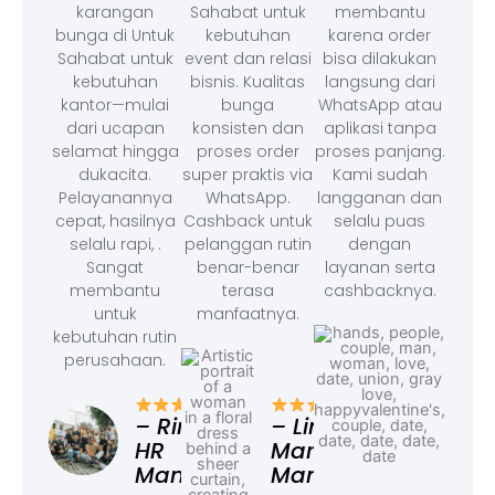
karangan
Sahabat untuk
membantu
bunga di Untuk
kebutuhan
karena order
Sahabat untuk
event dan relasi
bisa dilakukan
kebutuhan
bisnis. Kualitas
langsung dari
kantor—mulai
bunga
WhatsApp atau
dari ucapan
konsisten dan
aplikasi tanpa
selamat hingga
proses order
proses panjang.
dukacita.
super praktis via
Kami sudah
Pelayanannya
WhatsApp.
langganan dan
cepat, hasilnya
Cashback untuk
selalu puas
selalu rapi, .
pelanggan rutin
dengan
Sangat
benar-benar
layanan serta
membantu
terasa
cashbacknya.
untuk
manfaatnya.
kebutuhan rutin
perusahaan.
– F
Ad
– Rina,
– Linda,
HR
Marketing
Manager
Manager