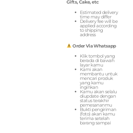
Gifts, Cake, etc
Estimated delivery
time may differ
Delivery fee will be
applied according
to shipping
address
Order Via Whatsapp
Klik tombol yang
berada di bawah
layar kamu
Kami akan
membantu untuk
mencari produk
yang kamu
inginkan
Kamu akan selalu
diupdate dengan
status terakhir
pemesananmu
Bukti pengiriman
(foto) akan kamu
terima setelah
barang sampai