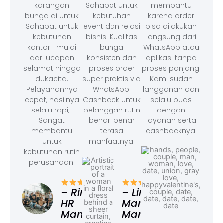
karangan
Sahabat untuk
membantu
bunga di Untuk
kebutuhan
karena order
Sahabat untuk
event dan relasi
bisa dilakukan
kebutuhan
bisnis. Kualitas
langsung dari
kantor—mulai
bunga
WhatsApp atau
dari ucapan
konsisten dan
aplikasi tanpa
selamat hingga
proses order
proses panjang.
dukacita.
super praktis via
Kami sudah
Pelayanannya
WhatsApp.
langganan dan
cepat, hasilnya
Cashback untuk
selalu puas
selalu rapi, .
pelanggan rutin
dengan
Sangat
benar-benar
layanan serta
membantu
terasa
cashbacknya.
untuk
manfaatnya.
kebutuhan rutin
perusahaan.
– F
Ad
– Rina,
– Linda,
HR
Marketing
Manager
Manager