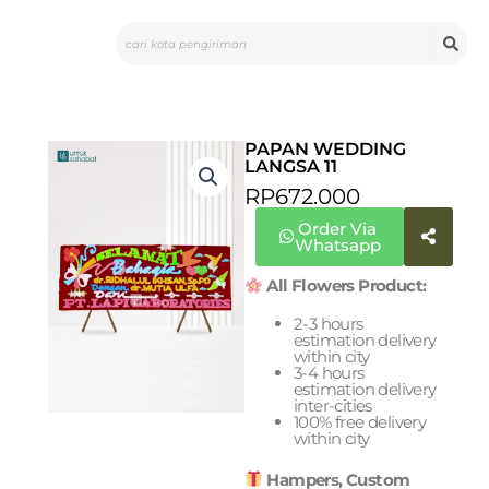
Skip
Search
to
content
PAPAN WEDDING
LANGSA 11
RP
672.000
Order Via
Whatsapp
All Flowers Product:
2-3 hours
estimation delivery
within city
3-4 hours
estimation delivery
inter-cities
100% free delivery
within city
Hampers, Custom