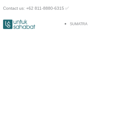
Skip
Contact us: +62 811-8880-6315 ✅︎
to
content
SUMATRA