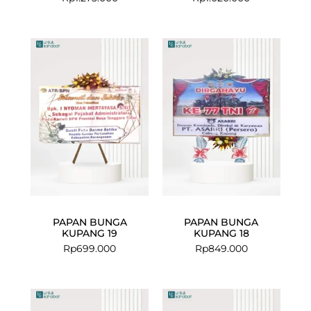
PAPAN BUNGA
PAPAN BUNGA
KUPANG 19
KUPANG 18
Rp
699.000
Rp
849.000
Current
Original
price
price