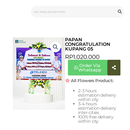
Skip
Search
to
content
PAPAN
CONGRATULATION
KUPANG 05
RP
1.020.000
Order Via
Whatsapp
All Flowers Product:
2-3 hours
estimation delivery
within city
3-4 hours
estimation delivery
inter-cities
100% free delivery
within city