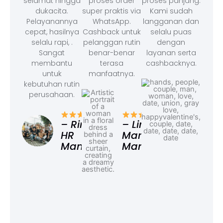
selamat hingga
proses order
proses panjang.
dukacita.
super praktis via
Kami sudah
Pelayanannya
WhatsApp.
langganan dan
cepat, hasilnya
Cashback untuk
selalu puas
selalu rapi, .
pelanggan rutin
dengan
Sangat
benar-benar
layanan serta
membantu
terasa
cashbacknya.
untuk
manfaatnya.
kebutuhan rutin
perusahaan.
– F
Ad
– Rina,
– Linda,
HR
Marketing
Manager
Manager