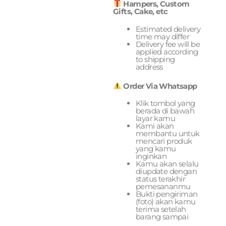
Hampers, Custom
Gifts, Cake, etc
Estimated delivery
time may differ
Delivery fee will be
applied according
to shipping
address
Order Via Whatsapp
Klik tombol yang
berada di bawah
layar kamu
Kami akan
membantu untuk
mencari produk
yang kamu
inginkan
Kamu akan selalu
diupdate dengan
status terakhir
pemesananmu
Bukti pengiriman
(foto) akan kamu
terima setelah
barang sampai