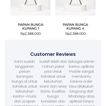
PAPAN BUNGA
PAPAN BUNGA
KUPANG 1
KUPANG 4
Rp
2.388.000
Rp
2.388.000
Customer Reviews
Kami sudah
Sudah lebih dari
Sebagai admin
langganan
1 tahun pakai
kantor, aplikasi
pesan
jasa Untuk
mobile sangat
karangan
Sahabat untuk
membantu
bunga di Untuk
kebutuhan
karena order
Sahabat untuk
event dan relasi
bisa dilakukan
kebutuhan
bisnis. Kualitas
langsung dari
kantor—mulai
bunga
WhatsApp atau
dari ucapan
konsisten dan
aplikasi tanpa