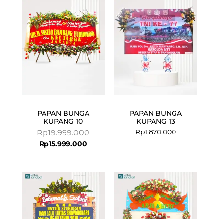
is:
was:
Rp15.999.000.
Rp19.999.000.
PAPAN BUNGA
PAPAN BUNGA
KUPANG 10
KUPANG 13
Rp
1.870.000
Rp
19.999.000
Rp
15.999.000
Current
Original
price
price
is:
was:
Rp4.799.000
Rp4.999.00