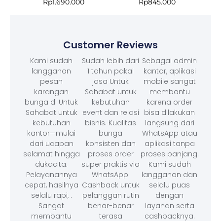
Rp
1.690.000
Rp
845.000
Customer Reviews
Kami sudah
Sudah lebih dari
Sebagai admin
langganan
1 tahun pakai
kantor, aplikasi
pesan
jasa Untuk
mobile sangat
karangan
Sahabat untuk
membantu
bunga di Untuk
kebutuhan
karena order
Sahabat untuk
event dan relasi
bisa dilakukan
kebutuhan
bisnis. Kualitas
langsung dari
kantor—mulai
bunga
WhatsApp atau
dari ucapan
konsisten dan
aplikasi tanpa
selamat hingga
proses order
proses panjang.
dukacita.
super praktis via
Kami sudah
Pelayanannya
WhatsApp.
langganan dan
cepat, hasilnya
Cashback untuk
selalu puas
selalu rapi, .
pelanggan rutin
dengan
Sangat
benar-benar
layanan serta
membantu
terasa
cashbacknya.