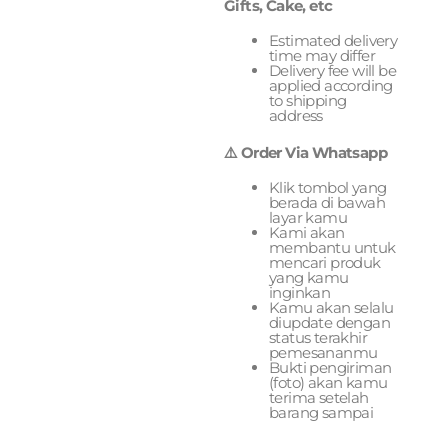
Gifts, Cake, etc
Estimated delivery
time may differ
Delivery fee will be
applied according
to shipping
address
⚠️ Order Via Whatsapp
Klik tombol yang
berada di bawah
layar kamu
Kami akan
membantu untuk
mencari produk
yang kamu
inginkan
Kamu akan selalu
diupdate dengan
status terakhir
pemesananmu
Bukti pengiriman
(foto) akan kamu
terima setelah
barang sampai