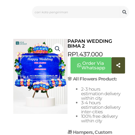
Skip
Search
to
content
PAPAN WEDDING
BIMA 2
RP
1.437.000
Order Via
Whatsapp
🌸 All Flowers Product:
2-3 hours
estimation delivery
within city
3-4 hours
estimation delivery
inter-cities
100% free delivery
within city
🎁 Hampers, Custom