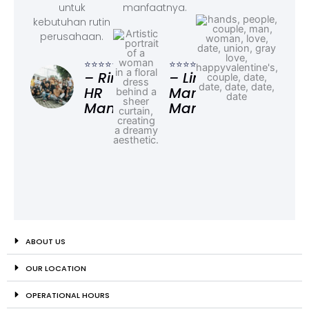
untuk
manfaatnya.
kebutuhan rutin
perusahaan.
⭐⭐⭐
– F
⭐⭐⭐⭐⭐
⭐⭐⭐⭐⭐
Ad
– Rina,
– Linda,
HR
Marketing
Manager
Manager
ABOUT US
OUR LOCATION
OPERATIONAL HOURS