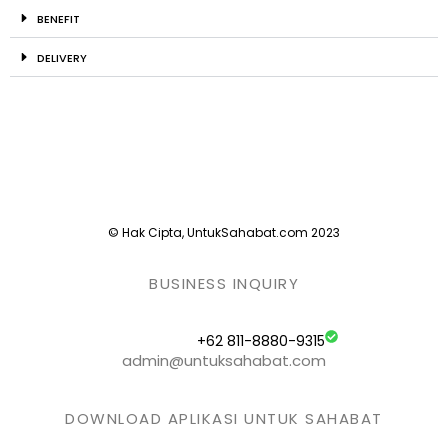
BENEFIT
DELIVERY
© Hak Cipta, UntukSahabat.com 2023
BUSINESS INQUIRY
+62 811-8880-9315
admin@untuksahabat.com
DOWNLOAD APLIKASI UNTUK SAHABAT