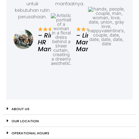
untuk
manfaatnya.
kebutuhan rutin
perusahaan.
– F
Ad
– Rina,
– Linda,
HR
Marketing
Manager
Manager
ABOUT US
OUR LOCATION
OPERATIONAL HOURS