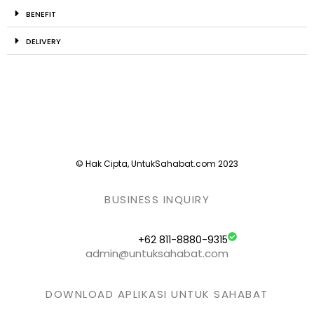
BENEFIT
DELIVERY
© Hak Cipta, UntukSahabat.com 2023
BUSINESS INQUIRY
+62 811-8880-9315
admin@untuksahabat.com
DOWNLOAD APLIKASI UNTUK SAHABAT