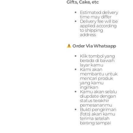
Gifts, Cake, etc
Estimated delivery
time may differ
Delivery fee will be
applied according
to shipping
address
Order Via Whatsapp
Klik tombol yang
berada di bawah
layar kamu
Kami akan
membantu untuk
mencari produk
yang kamu
inginkan
Kamu akan selalu
diupdate dengan
status terakhir
pemesananmu
Bukti pengiriman
(foto) akan kamu
terima setelah
barang sampai