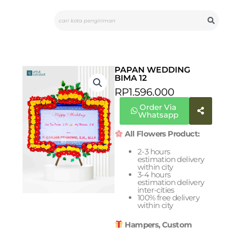
Skip
Search
to
content
PAPAN WEDDING
BIMA 12
RP
1.596.000
Order Via
Whatsapp
All Flowers Product:
2-3 hours
estimation delivery
within city
3-4 hours
estimation delivery
inter-cities
100% free delivery
within city
Hampers, Custom