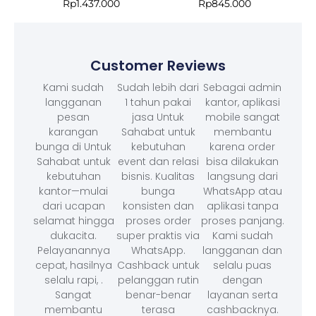
Rp
1.437.000
Rp
845.000
Customer Reviews
Kami sudah
Sudah lebih dari
Sebagai admin
langganan
1 tahun pakai
kantor, aplikasi
pesan
jasa Untuk
mobile sangat
karangan
Sahabat untuk
membantu
bunga di Untuk
kebutuhan
karena order
Sahabat untuk
event dan relasi
bisa dilakukan
kebutuhan
bisnis. Kualitas
langsung dari
kantor—mulai
bunga
WhatsApp atau
dari ucapan
konsisten dan
aplikasi tanpa
selamat hingga
proses order
proses panjang.
dukacita.
super praktis via
Kami sudah
Pelayanannya
WhatsApp.
langganan dan
cepat, hasilnya
Cashback untuk
selalu puas
selalu rapi, .
pelanggan rutin
dengan
Sangat
benar-benar
layanan serta
membantu
terasa
cashbacknya.